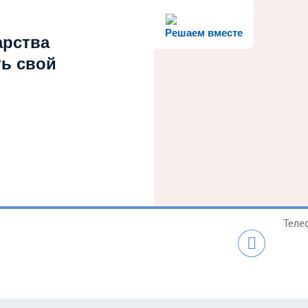
Решаем вместе
арства
ть свой
Теле