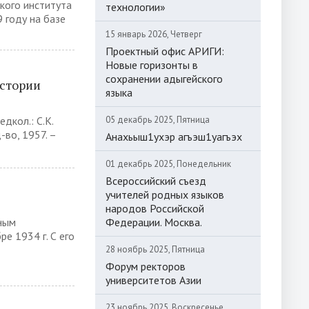
кого института
технологии»
 году на базе
15 январь 2026, Четверг
Проектный офис АРИГИ:
Новые горизонты в
сохранении адыгейского
истории
языка
едкол.: С.К.
05 декабрь 2025, Пятница
д-во, 1957. –
Анахьыш1ухэр агъэш1уагъэх
01 декабрь 2025, Понедельник
Всероссийский съезд
учителей родных языков
народов Российской
ным
Федерации. Москва.
е 1934 г. С его
28 ноябрь 2025, Пятница
Форум ректоров
университетов Азии
23 ноябрь 2025, Воскресенье