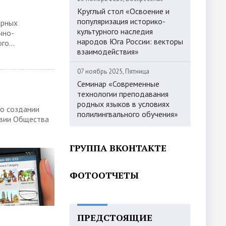
Круглый стол «Освоение и
популяризация историко-
арных
культурного наследия
чно-
народов Юга России: векторы
о...
взаимодействия»
07 ноябрь 2025, Пятница
Семинар «Современные
технологии преподавания
родных языков в условиях
 о создании
полилингвального обучения»
твии Общества
ГРУППА ВКОНТАКТЕ
ФОТООТЧЕТЫ
ПРЕДСТОЯЩИЕ