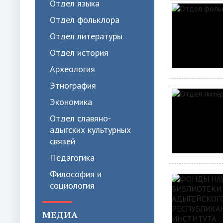
Отдел языка
Отдел фольклора
Отдел литературы
Отдел история
Археология
Этнография
Экономика
Отдел славяно-
адыгских культурных
связей
Педагогика
Философия и
социология
МЕДИА