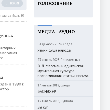
ГОЛОСОВАНИЕ
ВХОД
лы за Июль 2017 года
МЕДИА - АУДИО
аучных
04 декабрь 2024, Среда
анитарных
Язык - душа народа
ународная
о...
23 январь 2023, Понедельник
В. Л. Мессман и адыгейская
музыкальная культура:
воспоминания, статьи, письма.
ва
здан в 1990 г.
17 январь 2018, Среда
октор
БАСНЭХЭР
13 январь 2018, Суббота
Зы куп