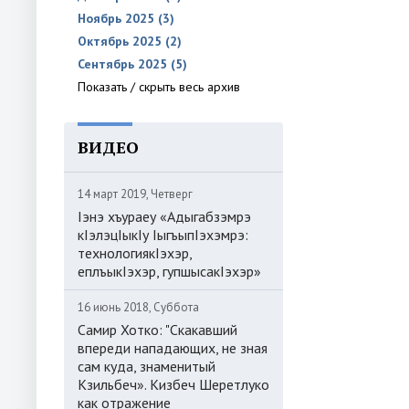
Ноябрь 2025 (3)
Октябрь 2025 (2)
Сентябрь 2025 (5)
Показать / скрыть весь архив
ВИДЕО
14 март 2019, Четверг
Iэнэ хъураеу «Адыгабзэмрэ
кIэлэцIыкIу IыгъыпIэхэмрэ:
технологиякIэхэр,
еплъыкIэхэр, гупшысакIэхэр»
16 июнь 2018, Суббота
Самир Хотко: "Скакавший
впереди нападающих, не зная
сам куда, знаменитый
Кзильбеч». Кизбеч Шеретлуко
как отражение