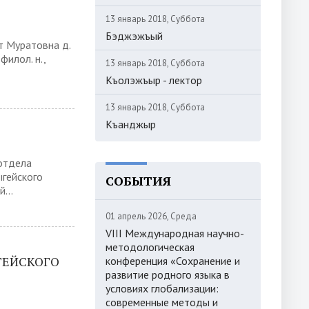
13 январь 2018, Суббота
Бэджэжъый
т Муратовна д.
 филол. н.,
13 январь 2018, Суббота
Къолэжъыр - лектор
13 январь 2018, Суббота
Къанджыр
отдела
ыгейского
СОБЫТИЯ
...
01 апрель 2026, Среда
VIII Международная научно-
методологическая
ГЕЙСКОГО
конференция «Сохранение и
развитие родного языка в
условиях глобализации:
современные методы и