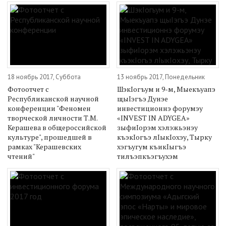
18 ноябрь 2017, Суббота
13 ноябрь 2017, Понедельник
Фотоотчет с
ШэкIогъум и 9-м, Мыекъуапэ
Республиканской научной
щыIэгъэ Дунэе
конференции "Феномен
инвестиционнэ форумэу
творческой личности Т.М.
«INVEST IN ADYGEA»
Керашева в общероссийской
зыфиIорэм хэлэжьэнэу
культуре", прошедшей в
къэкIогъэ лIыкIохэу, Тырку
рамках "Керашевских
хэгъугум къикIыгъэ
чтений"
тилъэпкъэгъухэм