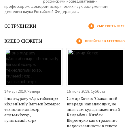
российскими исследователями:
профессором, доктором исторических наук, заслуженным
деятелем науки Российской Федерации...
СОТРУДНИКИ
СМОТРЕТЬ ВЕСЕ
ВИДЕО СЮЖЕТЫ
ПЕРЕЙТИ В КАТЕГОРИЮ
14 март 2019, Четверг
16 июнь 2018, Суббота
Iэнэ хъураеу «Адыгабзэмрэ
Самир Хотко: "Скакавший
кIэлэцIыкIу IыгъыпIэхэмрэ:
впереди нападающих, не
технологиякIэхэр,
зная сам куда, знаменитый
еплъыкIэхэр,
Кзильбеч». Кизбеч
гупшысакIэхэр»
Шеретлуко как отражение
недосказанности в тексте