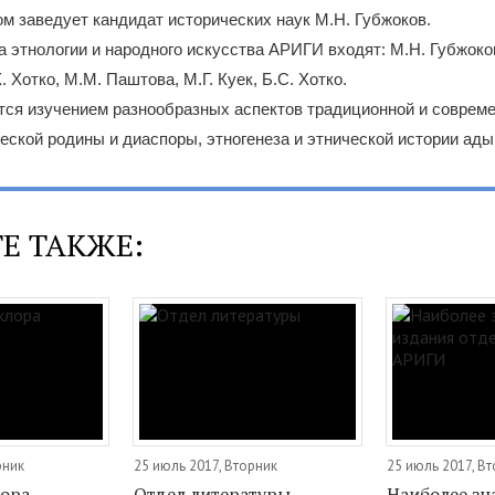
лом заведует кандидат исторических наук М.Н. Губжоков.
а этнологии и народного искусства АРИГИ входят: М.Н. Губжоков,
. Хотко, М.М. Паштова, М.Г. Куек, Б.С. Хотко.
тся изучением разнообразных аспектов традиционной и соврем
еской родины и диаспоры, этногенеза и этнической истории ады
Е ТАКЖЕ:
рник
25 июль 2017, Вторник
25 июль 2017, В
ора
Отдел литературы
Наиболее з