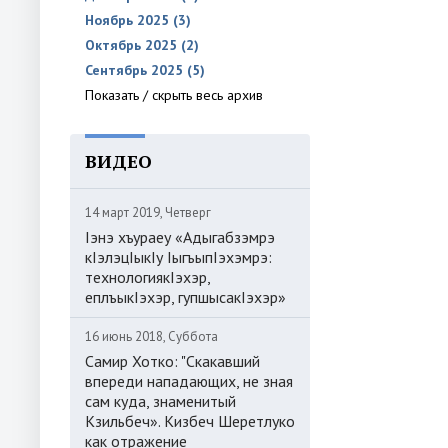
Ноябрь 2025 (3)
Октябрь 2025 (2)
Сентябрь 2025 (5)
Показать / скрыть весь архив
ВИДЕО
14 март 2019, Четверг
Iэнэ хъураеу «Адыгабзэмрэ
кIэлэцIыкIу IыгъыпIэхэмрэ:
технологиякIэхэр,
еплъыкIэхэр, гупшысакIэхэр»
16 июнь 2018, Суббота
Самир Хотко: "Скакавший
впереди нападающих, не зная
сам куда, знаменитый
Кзильбеч». Кизбеч Шеретлуко
как отражение