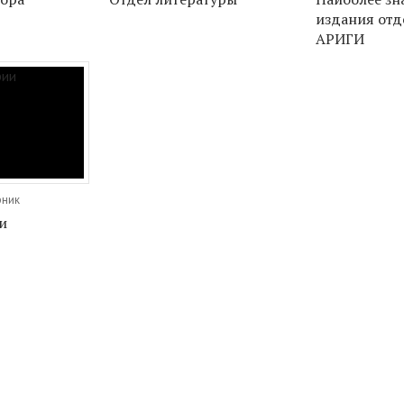
издания отд
АРИГИ
рник
и