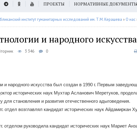
ПРОЕКТЫ
НОРМАТИВНЫЕ ДОКУМЕНТ
бликанский институт гуманитарных исследований им. Т.М. Керашева
»
О нас
тнологии и народного искусства
Вторник
3 346
0
и и народного искусства был создан в 1990 г. Первым заведую
доктор исторических наук Мухтар Асланович Меретуков, проде
 для становления и развития отечественного адыговедения.
 гг. отдел возглавлял кандидат исторических наук Айдамиркан Х
 гг. отделом руководила кандидат исторических наук Мариет Ан