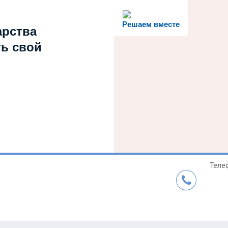
Решаем вместе
арства
ть свой
Теле