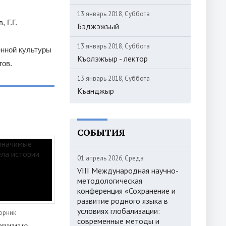
13 январь 2018, Суббота
 Г.Г.
Бэджэжъый
13 январь 2018, Суббота
енной культуры
Къолэжъыр - лектор
гов.
13 январь 2018, Суббота
Къанджыр
СОБЫТИЯ
01 апрель 2026, Среда
VIII Международная научно-
методологическая
конференция «Сохранение и
развитие родного языка в
условиях глобализации:
торник
современные методы и
начимые