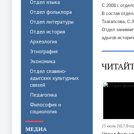
Отдел языка
С 2008 г. отде
Отдел фольклора
В состав отдел
Отдел литературы
Тхагапсова, С.Х
Отдел занимае
Отдел история
адыгов историч
Археология
Этнография
Экономика
ЧИТАЙТ
Отдел славяно-
адыгских культурных
связей
Педагогика
Философия и
социология
25 июль 2017, Вто
МЕДИА
Отдел фолькл