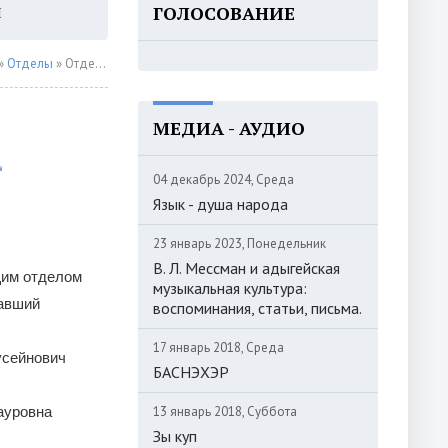
ГОЛОСОВАНИЕ
Ы
ВХОД
»
Отделы
» Отдел этнологии и народного искусства
МЕДИА - АУДИО
04 декабрь 2024, Среда
Язык - душа народа
23 январь 2023, Понедельник
В. Л. Мессман и адыгейская
щим отделом
музыкальная культура:
лавший
воспоминания, статьи, письма.
17 январь 2018, Среда
усейнович
БАСНЭХЭР
зауровна
13 январь 2018, Суббота
Зы куп