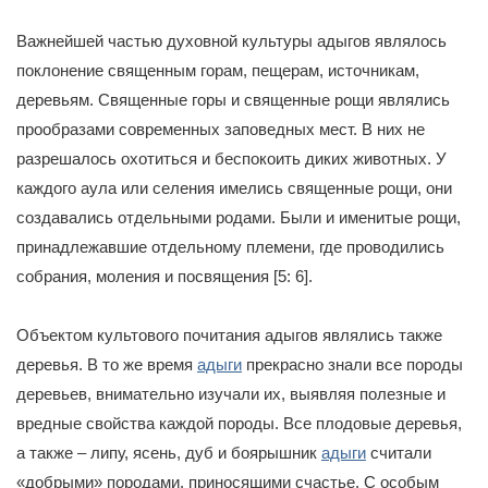
Важнейшей частью духовной культуры адыгов являлось
поклонение священным горам, пещерам, источникам,
деревьям. Священные горы и священные рощи являлись
прообразами современных заповедных мест. В них не
разрешалось охотиться и беспокоить диких животных. У
каждого аула или селения имелись священные рощи, они
создавались отдельными родами. Были и именитые рощи,
принадлежавшие отдельному племени, где проводились
собрания, моления и посвящения [5: 6].
Объектом культового почитания адыгов являлись также
деревья. В то же время
адыги
прекрасно знали все породы
деревьев, внимательно изучали их, выявляя полезные и
вредные свойства каждой породы. Все плодовые деревья,
а также – липу, ясень, дуб и боярышник
адыги
считали
«добрыми» породами, приносящими счастье. С особым