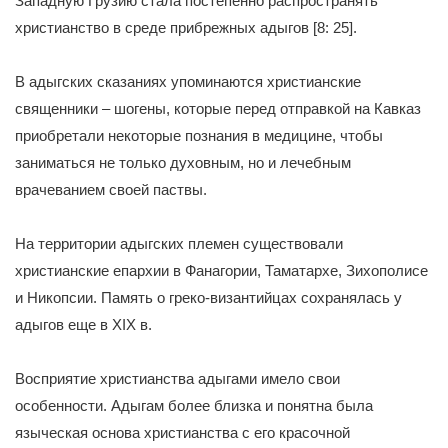
Западную Грузию стала постепенно распространять
христианство в среде прибрежных адыгов [8: 25].
В адыгских сказаниях упоминаются христианские
священники – шогены, которые перед отправкой на Кавказ
приобретали некоторые познания в медицине, чтобы
заниматься не только духовным, но и лечебным
врачеванием своей паствы.
На территории адыгских племен существовали
христианские епархии в Фанагории, Таматархе, Зихополисе
и Никопсии. Память о греко-византийцах сохранялась у
адыгов еще в XIX в.
Восприятие христианства адыгами имело свои
особенности. Адыгам более близка и понятна была
языческая основа христианства с его красочной