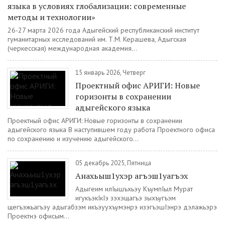
языка в условиях глобализации: современные
методы и технологии»
26-27 марта 2026 года Адыгейский республиканский институт
гуманитарных исследований им. Т.М. Керашева, Адыгская
(черкесская) международная академия...
15 январь 2026, Четверг
Проектный офис АРИГИ: Новые
горизонты в сохранении
адыгейского языка
Проектный офис АРИГИ: Новые горизонты в сохранении
адыгейского языка В наступившем году работа Проектного офиса
по сохранению и изучению адыгейского...
05 декабрь 2025, Пятница
Анахьыш1ухэр агъэш1уагъэх
Адыгеим илIышъхьэу КъумпIыл Мурат
игукъэкIкIэ зэхэщагъэ зыхъугъэм
щегъэжьагъэу адыгабзэм икъэуухъумэнрэ изэгъэшIэнрэ дэлажьэрэ
Проектнэ офисым...