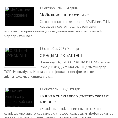
14 октябрь 2025, Вторник
Мобильное приложение
Сегодня в конференц-зале АРИГИ им. Т.М.
Керашева состоялась презентация
мобильного приложения для изучения адыгейского языка. В
мероприятии под...
18 сентябрь 2025, Четверг
ОРЭДЫМ ИХЬАКIЭЩ
Проектэу «АДЫГЭ ОРЭДЫМ ИТАРИХЪ» изы
Iахьэу «ОРЭДЫМ ИХЬАКIЭЩ» зыфиIорэр
ГУАРИм щыкIуагъ. КIэщакIо ащ фэхъугъэхэр филологие
шIэныгъэхэмкIэ кандидатэу,...
18 сентябрь 2025, Четверг
«Адыгэ хьакIэщыр лъэпкъ хабзэм
ылъапс»
«ХьакIэщыр ыкIи ащ имэхьан», «адыгэ
хьакIэщымрэ адыгэ хабзэмрэ», «пэсэрэ хьакIэщым иIофыгъохэмрэ