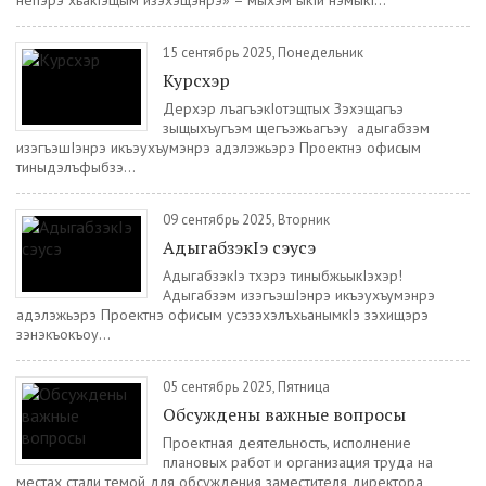
непэрэ хьакIэщым изэхэщэнрэ» – мыхэм ыкIи нэмыкI...
15 сентябрь 2025, Понедельник
Курсхэр
Дерхэр лъагъэкIотэщтых Зэхэщагъэ
зыщыхъугъэм щегъэжьагъэу адыгабзэм
изэгъэшIэнрэ икъэухъумэнрэ адэлэжьэрэ Проектнэ офисым
тиныдэлъфыбзэ...
09 сентябрь 2025, Вторник
АдыгабзэкIэ сэусэ
АдыгабзэкIэ тхэрэ тиныбжьыкIэхэр!
Адыгабзэм изэгъэшIэнрэ икъэухъумэнрэ
адэлэжьэрэ Проектнэ офисым усэзэхэлъхьанымкIэ зэхищэрэ
зэнэкъокъоу...
05 сентябрь 2025, Пятница
Обсуждены важные вопросы
Проектная деятельность, исполнение
плановых работ и организация труда на
местах стали темой для обсуждения заместителя директора