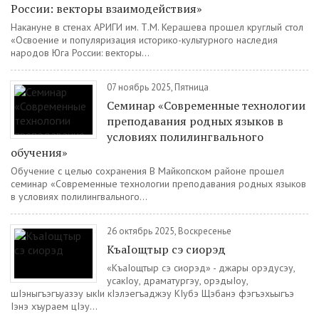
России: векторы взаимодействия»
Накануне в стенах АРИГИ им. Т.М. Керашева прошел круглый стол
«Освоение и популяризация историко-культурного наследия
народов Юга России: векторы...
07 ноябрь 2025, Пятница
Семинар «Современные технологии
преподавания родных языков в
условиях полилингвального
обучения»
Обучение с целью сохранения В Майкопском районе прошел
семинар «Современные технологии преподавания родных языков
в условиях полилингвального...
26 октябрь 2025, Воскресенье
КъаIощтыр сэ сиорэд
«КъаIощтыр сэ сиорэд» - джары орэдусэу,
усакIоу, драматургэу, орэдыIоу,
шIэныгъэгъуазэу ыкIи кIэлэегъаджэу КIубэ Щэбанэ фэгъэхьыгъэ
Iэнэ хъураем цIэу...