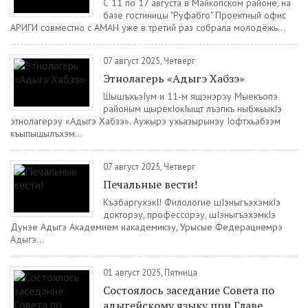
С 11 по 17 августа в Майкопском районе, на
базе гостиницы "Руфабго" Проектный офис
АРИГИ совместно с АМАН уже в третий раз собрала молодёжь...
07 август 2025, Четверг
Этнолагерь «Адыгэ Хабзэ»
ШышъхьэIум и 11-м ящэнэрэу Мыекъопэ
районым щырекIокIыщт лъэпкъ ныбжьыкIэ
этнолагерэу «Адыгэ Хабзэ». Аужырэ ухьазырынэу Iофтхьабзэм
къыпыщылъхэм...
07 август 2025, Четверг
Печальные вести!
КъэбаргухэкI! Филологие шIэныгъэхэмкIэ
докторэу, профессорэу, шIэныгъэхэмкIэ
Дунэе Адыгэ Академием иакадемикэу, Урысые Федерациемрэ
Адыгэ...
01 август 2025, Пятница
Состоялось заседание Совета по
адыгейскому языку при Главе