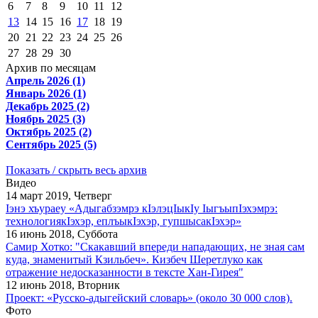
6
7
8
9
10
11
12
13
14
15
16
17
18
19
20
21
22
23
24
25
26
27
28
29
30
Архив по месяцам
Апрель 2026 (1)
Январь 2026 (1)
Декабрь 2025 (2)
Ноябрь 2025 (3)
Октябрь 2025 (2)
Сентябрь 2025 (5)
Показать / скрыть весь архив
Видео
14 март 2019, Четверг
Iэнэ хъураеу «Адыгабзэмрэ кIэлэцIыкIу IыгъыпIэхэмрэ:
технологиякIэхэр, еплъыкIэхэр, гупшысакIэхэр»
16 июнь 2018, Суббота
Самир Хотко: "Скакавший впереди нападающих, не зная сам
куда, знаменитый Кзильбеч». Кизбеч Шеретлуко как
отражение недосказанности в тексте Хан-Гирея"
12 июнь 2018, Вторник
Проект: «Русско-адыгейский словарь» (около 30 000 слов).
Фото