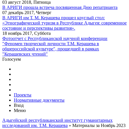
03 август 2018, Пятница
В АРИГИ прошла встреча посвященная Дню репатрианта
07 декабрь 2017, Четверг
В АРИГИ им Т. М. Керашева прошел круглый стол:
«Этнографический туризм в Республике Адыгея: современное
состояние и перспективы развития».
18 ноябрь 2017, Суббота
Фотоотчет с Республиканской научной конференции
"Феномен творческой личности Т.М. Керашева в
общероссийской культуре", прошедшей в рамках
"Керашевских чтений"
Голосуем
Проекты
Нормативные документы
Вход
Меню
Адыгейский республиканский институт гуманитарных
исследований им. Т.М. Керашева
» Материалы за Ноябрь 2023