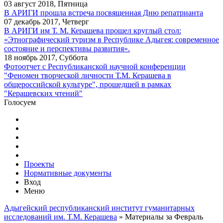
03 август 2018, Пятница
В АРИГИ прошла встреча посвященная Дню репатрианта
07 декабрь 2017, Четверг
В АРИГИ им Т. М. Керашева прошел круглый стол:
«Этнографический туризм в Республике Адыгея: современное
состояние и перспективы развития».
18 ноябрь 2017, Суббота
Фотоотчет с Республиканской научной конференции
"Феномен творческой личности Т.М. Керашева в
общероссийской культуре", прошедшей в рамках
"Керашевских чтений"
Голосуем
Проекты
Нормативные документы
Вход
Меню
Адыгейский республиканский институт гуманитарных
исследований им. Т.М. Керашева
» Материалы за Февраль