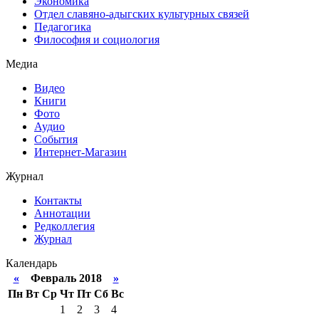
Экономика
Отдел славяно-адыгских культурных связей
Педагогика
Философия и социология
Медиа
Видео
Книги
Фото
Аудио
События
Интернет-Магазин
Журнал
Контакты
Аннотации
Редколлегия
Журнал
Календарь
«
Февраль 2018
»
Пн
Вт
Ср
Чт
Пт
Сб
Вс
1
2
3
4