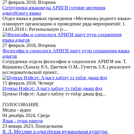
27 февраль 2018, Вторник
Сотрудники-языковеды АРИГИ готовят месячник
адыгейского языка
Отдел языка в рамках проведения «Месячника родного языка»
планирует организацию и проведение ряда мероприятий: 1.
14.03.2018 г. Региональную (с...
27 февраль 2018, Вторник
Философы и социологи АРИГИ ищут пути сохранения языка
адыгов
Сотрудники отдела философии и социологии АРИГИ им. Т.
Керашева (Ханаху Р.А, Цветков О.М., Гучетль З.Х.) реализуют
исследовательский проект...
15 февраль 2018, Четверг
Цуекъо Нэфсэт: Адыгэ хабзэу тэ тиIэр джащ фэд
Цуекъо Нэфсэт: Адыгэ хабзэу тэ тиIэр джащ фэд...
ГОЛОСОВАНИЕ
Медиа - аудио
04 декабрь 2024, Среда
Язык - душа народа
23 январь 2023, Понедельник
В. Л. Мессман и адыгейская музыкальная культура: