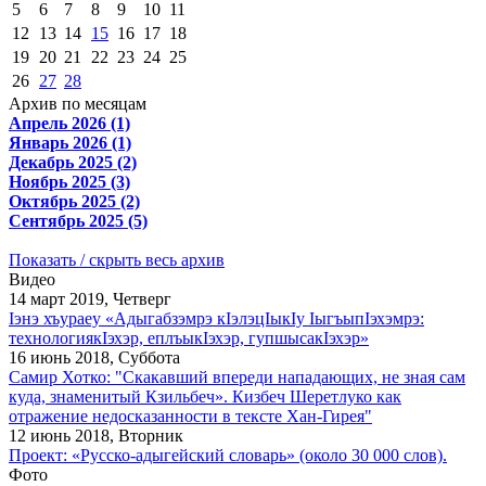
5
6
7
8
9
10
11
12
13
14
15
16
17
18
19
20
21
22
23
24
25
26
27
28
Архив по месяцам
Апрель 2026 (1)
Январь 2026 (1)
Декабрь 2025 (2)
Ноябрь 2025 (3)
Октябрь 2025 (2)
Сентябрь 2025 (5)
Показать / скрыть весь архив
Видео
14 март 2019, Четверг
Iэнэ хъураеу «Адыгабзэмрэ кIэлэцIыкIу IыгъыпIэхэмрэ:
технологиякIэхэр, еплъыкIэхэр, гупшысакIэхэр»
16 июнь 2018, Суббота
Самир Хотко: "Скакавший впереди нападающих, не зная сам
куда, знаменитый Кзильбеч». Кизбеч Шеретлуко как
отражение недосказанности в тексте Хан-Гирея"
12 июнь 2018, Вторник
Проект: «Русско-адыгейский словарь» (около 30 000 слов).
Фото