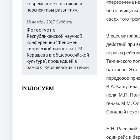
«пересечена не
современное состояние и
перспективы развития».
быть очищены о
сверх того трем
18 ноябрь 2017, Суббота
Фотоотчет с
Республиканской научной
В рассматривае
конференции "Феномен
действий при в
творческой личности Т.М.
первым рейсом
Керашева в общероссийской
культуре", прошедшей в
Тенгинского по
рамках "Керашевских чтений"
батальон. Эта 
передовое прик
В.А. Кашутина;
ГОЛОСУЕМ
полк. М.П. Пол
ген.-м. М.М. О
Сводный пехотн
Н.Н. Раевский 
один рейс к бе