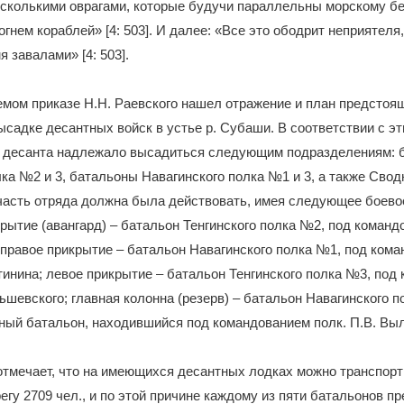
сколькими оврагами, которые будучи параллельны морскому бер
гнем кораблей» [4: 503]. И далее: «Все это ободрит неприятеля
я завалами» [4: 503].
мом приказе Н.Н. Раевского нашел отражение и план предстоя
ысадке десантных войск в устье р. Субаши. В соответствии с э
 десанта надлежало высадиться следующим подразделениям: 
лка №2 и 3, батальоны Навагинского полка №1 и 3, а также Сво
часть отряда должна была действовать, имея следующее боево
рытие (авангард) – батальон Тенгинского полка №2, под командо
 правое прикрытие – батальон Навагинского полка №1, под ком
тинина; левое прикрытие – батальон Тенгинского полка №3, под
льшевского; главная колонна (резерв) – батальон Навагинского 
ый батальон, находившийся под командованием полк. П.В. Вылаз
отмечает, что на имеющихся десантных лодках можно транспорт
регу 2709 чел., и по этой причине каждому из пяти батальонов 