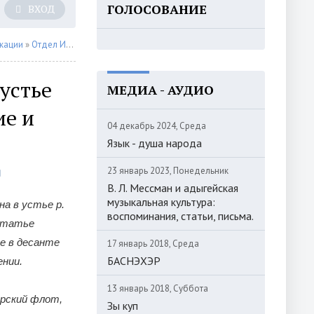
ГОЛОСОВАНИЕ
ВХОД
кации
»
Отдел Истории
» Азамат Альхаов: Десантная операция в устье реки 
устье
МЕДИА - АУДИО
ие и
04 декабрь 2024, Среда
Язык - душа народа
23 январь 2023, Понедельник
В. Л. Мессман и адыгейская
музыкальная культура:
а в устье р.
воспоминания, статьи, письма.
 статье
е в десанте
17 январь 2018, Среда
БАСНЭХЭР
ении.
13 январь 2018, Суббота
орский флот,
Зы куп