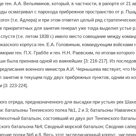
 ген. А.А. Вельяминов, который, в частности, в рапорте от 21 ав
жды осматривал с парохода прибрежное пространство от р. Пша
ого» (т.е. Адлера) и при этом отметил целый ряд стратегически
ле приоритетных для занятия генерал уже тогда выделил устье р
а спустя (т.е. летом 1838 г.) имело место совещание между кома
казского корпуса ген. Е.А. Головиным, командующим войсками 
мории ген. П.Х. Граббе и ген. Н.Н. Раевским, по итогам которог
ши была признана одной из важнейших [3: 216-217]. Из последо
 предписания военного министра А.И. Чернышева явствует, что Ни
 занятие в текущем году двух прибрежных пунктов, одним из к
 [3: 223-224].
ого отряда, предназначенного для высадки при устьях рек Шах
 батальоны Тенгинского полка №1, 2 и 3; батальоны Навагинск
 пехотный батальон, состоявший из двух рот Тенгинского батал
ского батальона №4; Сводный морской батальон; Сводная сапер
ешие полки №6 и 8. Весь этот экспедиционный корпус, численн