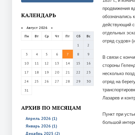
1837 г., и изн
продвижения в
КАЛЕНДАРЬ
обозначались к
действующий со
«
Август 2026 »
отдельных эска
Пн
Вт
Ср
Чт
Пт
Сб
Вс
отряд судов» (
1
2
3
4
5
6
7
8
9
В связи с кончи
10
11
12
13
14
15
16
стороны Геленд
17
18
19
20
21
22
23
несколько позд
24
25
26
27
28
29
30
отряд на берег
транспортировк
31
Лазарев и конт
АРХИВ ПО МЕСЯЦАМ
Пункт при усть
Апрель 2026 (1)
большой интере
Январь 2026 (1)
Декабрь 2025 (2)