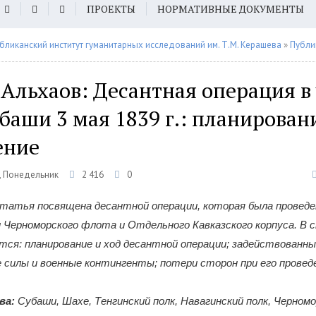
ПРОЕКТЫ
НОРМАТИВНЫЕ ДОКУМЕНТЫ
бликанский институт гуманитарных исследований им. Т.М. Керашева
»
Публи
Альхаов: Десантная операция в 
баши 3 мая 1839 г.: планирован
ение
, Понедельник
2 416
0
атья посвящена десантной операции, которая была проведен
 Черноморского флота и Отдельного Кавказского корпуса. В
ся: планирование и ход десантной операции; задействованны
е силы и военные контингенты; потери сторон при его провед
ва:
Субаши, Шахе, Тенгинский полк, Навагинский полк, Черном