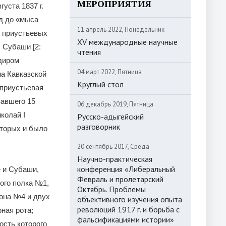
МЕРОПРИЯТИЯ
густа 1837 г.
д до «мыса
11 апрель 2022, Понедельник
х приустьевых
XV международные научные
. Субаши [2:
чтения
ндиром
04 март 2022, Пятница
на Кавказской
Круглый стол
о приустьевая
вавшего 15
06 декабрь 2019, Пятница
колай I
Русско-адыгейский
разговорник
оторых и было
20 сентябрь 2017, Среда
Научно-практическая
конференция «Либеральный
е и Субаши,
Февраль и пролетарский
ого полка №1,
Октябрь. Проблемы
ьона №4 и двух
объективного изучения опыта
революций 1917 г. и борьба с
ная рота;
фальсификациями истории»
ость которого