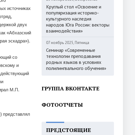
ого
Круглый стол «Освоение и
ных источниках
популяризация историко-
отряд,
культурного наследия
народов Юга России: векторы
держкой двух
взаимодействия»
как «Абхазский
рая эскадра»).
07 ноябрь 2025, Пятница
Семинар «Современные
технологии преподавания
ующий со
родных языков в условиях
евскому и
полилингвального обучения»
й действующий
ли
ГРУППА ВКОНТАКТЕ
ирал М.П.
ФОТООТЧЕТЫ
е) представлял
ПРЕДСТОЯЩИЕ