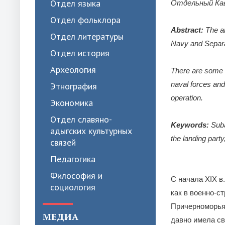
Отдел языка
Отдельный Кавк
Отдел фольклора
Abstract:
The ar
Отдел литературы
Navy and Separa
Отдел история
Археология
There are some i
naval forces and 
Этнография
operation.
Экономика
Отдел славяно-
Keywords:
Suba
адыгских культурных
the landing part
связей
Педагогика
Философия и
С начала XIX в
социология
как в военно-с
Причерноморья.
МЕДИА
давно имела св