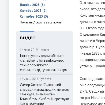
Это отмечал еще
Ноябрь 2025 (3)
писал, что два
Октябрь 2025 (2)
Константиновск
Сентябрь 2025 (5)
долин, а в чис
Показать / скрыть весь архив
35]. Около год
Отдельного Кав
ВИДЕО
линии и в Черно
долина р. Суба
14 март 2019, Четверг
января 1839 г.
Iэнэ хъураеу «Адыгабзэмрэ
санкционировал
кIэлэцIыкIу IыгъыпIэхэмрэ:
технологиякIэхэр,
устье р. Субаши
еплъыкIэхэр, гупшысакIэхэр»
Состав десантн
16 июнь 2018, Суббота
Самир Хотко: "Скакавший
был следующим:
впереди нападающих, не зная
2 и 3; Сводный
сам куда, знаменитый
же рот Навагин
Кзильбеч». Кизбеч Шеретлуко
как отражение
Черноморские п