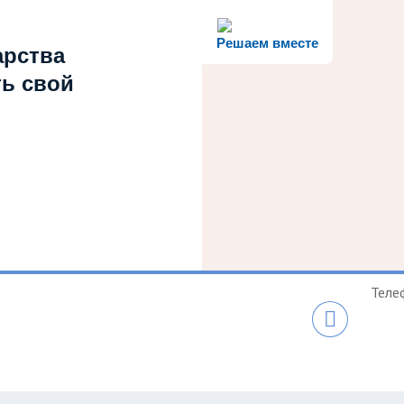
Решаем вместе
арства
ть свой
Теле