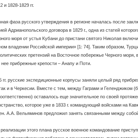
2 и 1828-1829 гг.
ная фаза русского утверждения в регионе началась после зак
ей Адрианопольского договора в 1829 г., одна из статей которог
рного моря от устья Кубани до пристани святого Николая включ
ном владении Российской империи» [1: 74]. Таким образом, Турц
политических претензий на Восточное побережье Черного моря, 
нее прибрежные крепости – Анапу и Поти.
5 гг. русские экспедиционные корпусы заняли целый ряд прибр
 так и в Черкесии. Вместе с тем, между Гаграми и Геленджиком (
. соответственно) оставалось еще значительное по своей протяж
странство, которое уже в 1833 г. командующий войсками на Кав
ен. А.А. Вельяминов предложил занять связанными между собой
 реализации этого плана русское военное командование приступ