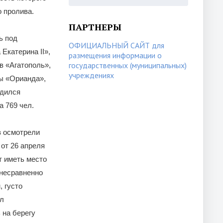
о пролива.
ПАРТНЕРЫ
ь под
ОФИЦИАЛЬНЫЙ САЙТ для
Екатерина II»,
размещения информации о
государственных (муниципальных)
в «Агатополь»,
учреждениях
ты «Орианда»,
одился
 769 чел.
в осмотрели
 от 26 апреля
т иметь место
 несравненно
 густо
ел
 на берегу