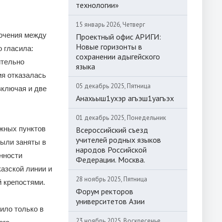
технологии»
15 январь 2026, Четверг
лючения между
Проектный офис АРИГИ:
Новые горизонты в
о гласила:
сохранении адыгейского
ительно
языка
ия отказалась
05 декабрь 2025, Пятница
включая и две
Анахьыш1ухэр агъэш1уагъэх
01 декабрь 2025, Понедельник
ежных пунктов
Всероссийский съезд
учителей родных языков
были заняты в
народов Российской
енности
Федерации. Москва.
казской линии и
28 ноябрь 2025, Пятница
 крепостями.
Форум ректоров
университетов Азии
ило только в
23 ноябрь 2025, Воскресенье