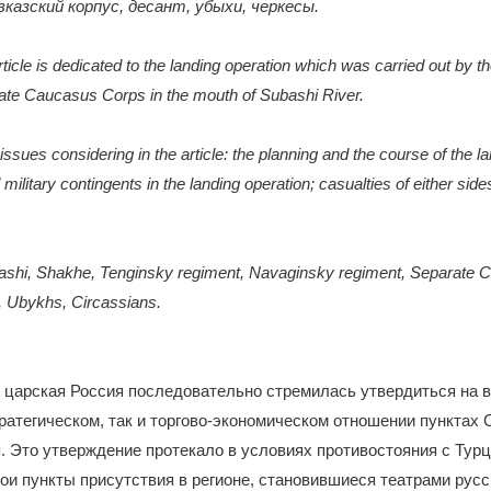
азский корпус, десант, убыхи, черкесы.
ticle is dedicated to the landing operation which was carried out by 
te Caucasus Corps in the mouth of Subashi River.
ssues considering in the article: the planning and the course of the la
military contingents in the landing operation; casualties of either side
shi, Shakhe, Tenginsky regiment, Navaginsky regiment, Separate 
y, Ubykhs, Circassians.
. царская Россия последовательно стремилась утвердиться на 
тратегическом, так и торгово-экономическом отношении пунктах 
 Это утверждение протекало в условиях противостояния с Турц
ои пункты присутствия в регионе, становившиеся театрами русс