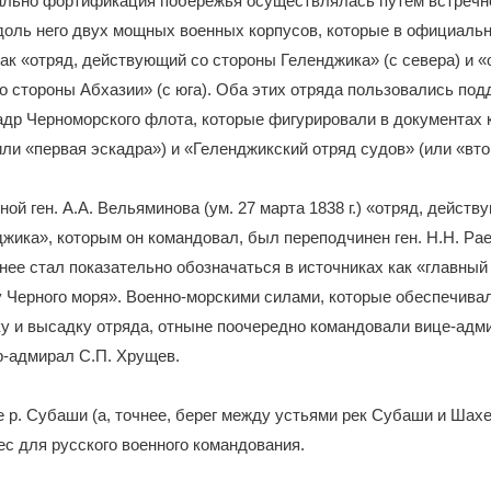
ачально фортификация побережья осуществлялась путем встречн
доль него двух мощных военных корпусов, которые в официаль
ак «отряд, действующий со стороны Геленджика» (с севера) и «
 стороны Абхазии» (с юга). Оба этих отряда пользовались под
др Черноморского флота, которые фигурировали в документах 
или «первая эскадра») и «Геленджикский отряд судов» (или «вто
ной ген. А.А. Вельяминова (ум. 27 марта 1838 г.) «отряд, действ
жика», которым он командовал, был переподчинен ген. Н.Н. Ра
нее стал показательно обозначаться в источниках как «главны
у Черного моря». Военно-морскими силами, которые обеспечива
у и высадку отряда, отныне поочередно командовали вице-адм
р-адмирал С.П. Хрущев.
е р. Субаши (а, точнее, берег между устьями рек Субаши и Шах
с для русского военного командования.