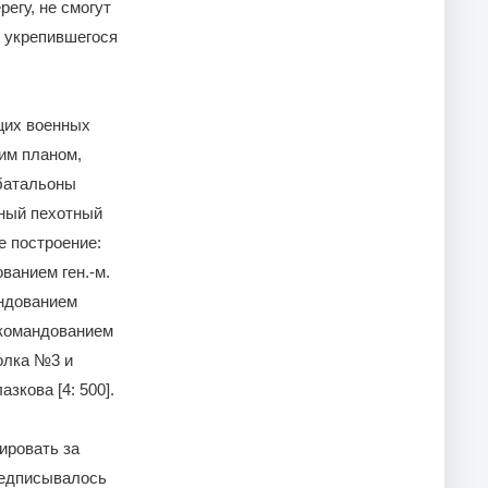
егу, не смогут
, укрепившегося
щих военных
тим планом,
батальоны
дный пехотный
е построение:
ванием ген.-м.
андованием
 командованием
полка №3 и
кова [4: 500].
ировать за
предписывалось