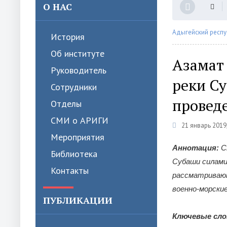
О НАС
Адыгейский респу
История
Об институте
Азамат 
Руководитель
реки Су
Сотрудники
провед
Отделы
СМИ о АРИГИ
21 январь 2019
Мероприятия
Аннотация:
Ст
Библиотека
Субаши силами
Контакты
рассматривают
военно-морски
ПУБЛИКАЦИИ
Ключевые сло