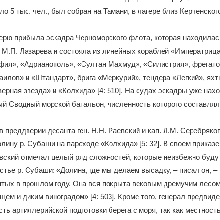
ло 5 тыс. чел., был собран на Тамани, в лагере близ Керченског
герю прибыла эскадра Черноморского флота, которая находилас
М.П. Лазарева и состояла из линейных кораблей «Императрица 
фия», «Адрианополь», «Султан Махмуд», «Силистрия», фрегато
аилов» и «Штандарт», брига «Меркурий», тендера «Легкий», ях
ерная звезда» и «Колхида» [4: 510]. На судах эскадры уже нах
й Сводный морской батальон, численность которого составляла
в преддверии десанта ген. Н.Н. Раевский и кап. Л.М. Серебряко
лину р. Субаши на пароходе «Колхида» [5: 32]. В своем приказе
аевский отмечал целый ряд сложностей, которые неизбежно буду
устье р. Субаши: «Долина, где мы делаем высадку, – писал он, –
ятых в прошлом году. Она вся покрыта вековым дремучим лесом,
ем и диким виноградом» [4: 503]. Кроме того, генерал предвид
ть артиллерийской подготовки берега с моря, так как местность