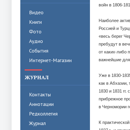
войн в 1806-181
Видео
Наиболее актив
Книги
Россией и Турци
Фото
«весь берег Че
Аудио
пребудут в веч
События
от каких-либо 
Интернет-Магазин
важнейшие для 
Уже в 1830-183
ЖУРНАЛ
как в Абхазии,
1830 и 1831 гг
Контакты
прибрежное про
Аннотации
в Черномории г
Редколлегия
Журнал
К практической