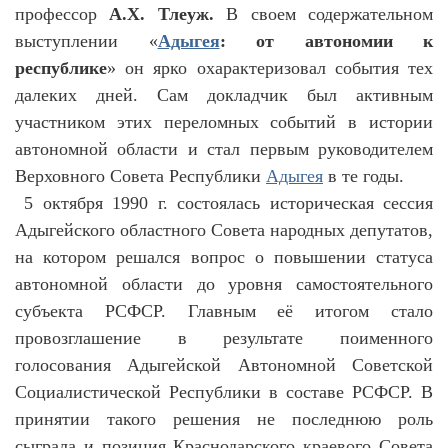
профессор
А.Х.
Тлеуж.
В своем содержательном
выступлении «
Адыгея
: от автономии к
республике
» он ярко охарактеризовал события тех
далеких дней. Сам докладчик был активным
участником этих переломных событий в истории
автономной области и стал первым руководителем
Верховного Совета Республики
Адыгея
в те годы.
5 октября 1990 г. состоялась историческая сессия
Адыгейского областного Совета народных депутатов,
на котором решался вопрос о повышении статуса
автономной области до уровня самостоятельного
субъекта РСФСР. Главным её итогом стало
провозглашение в результате поименного
голосования Адыгейской Автономной Советской
Социалистической Республики в составе РСФСР. В
принятии такого решения не последнюю роль
сыграла и позиция Краснодарского краевого Совета