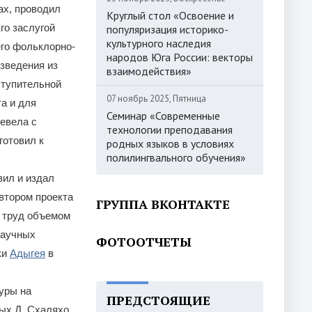
ах, проводил
Круглый стол «Освоение и
го заслугой
популяризация историко-
культурного наследия
го фольклорно-
народов Юга России: векторы
изведения из
взаимодействия»
ступительной
07 ноябрь 2025, Пятница
та и для
Семинар «Современные
ревела с
технологии преподавания
готовил к
родных языков в условиях
полилингвального обучения»
вил и издал
втором проекта
ГРУППА ВКОНТАКТЕ
й труд объемом
научных
ФОТООТЧЕТЫ
ки
Адыгея
в
уры на
ПРЕДСТОЯЩИЕ
ных Д. Схаляхо