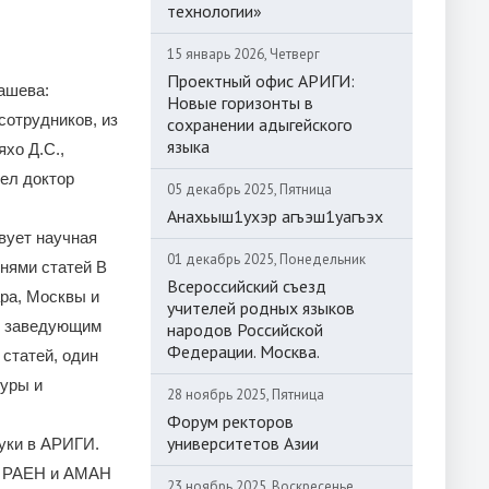
технологии»
15 январь 2026, Четверг
Проектный офис АРИГИ:
ашева:
Новые горизонты в
сотрудников, из
сохранении адыгейского
языка
яхо Д.С.,
дел доктор
05 декабрь 2025, Пятница
Анахьыш1ухэр агъэш1уагъэх
вует научная
01 декабрь 2025, Понедельник
нями статей В
Всероссийский съезд
ра, Москвы и
учителей родных языков
ыл заведующим
народов Российской
Федерации. Москва.
 статей, один
туры и
28 ноябрь 2025, Пятница
Форум ректоров
университетов Азии
уки в АРИГИ.
ик РАЕН и АМАН
23 ноябрь 2025, Воскресенье