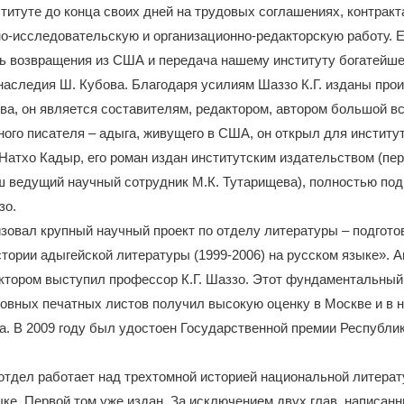
ституте до конца своих дней на трудовых соглашениях, контракт
-исследовательскую и организационно-редакторскую работу. Е
ть возвращения из США и передача нашему институту богатейше
наследия Ш. Кубова. Благодаря усилиям Шаззо К.Г. изданы про
ва, он является составителям, редактором, автором большой в
ного писателя – адыга, живущего в США, он открыл для институ
 Натхо Кадыр, его роман издан институтским издательством (пе
ш ведущий научный сотрудник М.К. Тутарищева), полностью под
зо.
зовал крупный научный проект по отделу литературы – подгото
тории адыгейской литературы (1999-2006) на русском языке». А
актором выступил профессор К.Г. Шаззо. Этот фундаментальны
ловных печатных листов получил высокую оценку в Москве и в 
а. В 2009 году был удостоен Государственной премии Республи
отдел работает над трехтомной историей национальной литерат
ке. Первой том уже издан. За исключением двух глав, написан