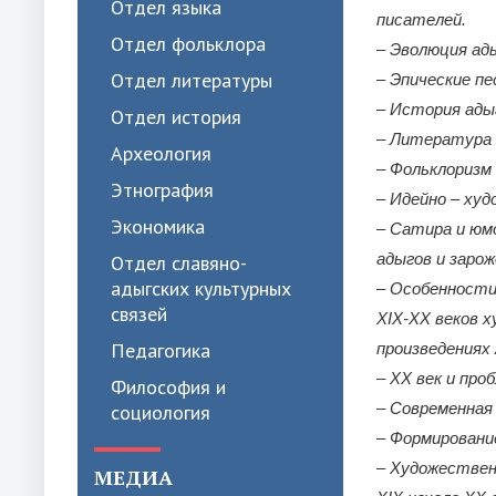
Отдел языка
писателей.
Отдел фольклора
– Эволюция ад
Отдел литературы
– Эпические пе
– История ады
Отдел история
– Литература 
Археология
– Фольклоризм
Этнография
– Идейно – ху
Экономика
– Сатира и юм
адыгов и заро
Отдел славяно-
адыгских культурных
– Особенности
связей
XIX-XX веков 
Педагогика
произведениях
– XX век и пр
Философия и
– Современная 
социология
– Формировани
– Художествен
МЕДИА