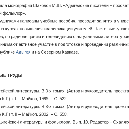
шла монография Шаковой М.Ш. «Адыгейские писатели – просвет
й фольклор».
дниками написаны учебные пособия, проводят занятия в униве
на курсах повышения квалификации учителей. Часто выступают
ов, по радиовещанию и телевидению с актуальными литературо
инимают активное участие в подготовке и проведении различн
публике
Адыгея
и на Северном Кавказе.
ЫЕ ТРУДЫ
гейской литературы. В 3-х томах. (Автор и руководитель проекта
.Г.) т. I. – Майкоп, 1999. – С. 522.
гейской литературы. В 3-х томах. (Автор и руководитель проекта
.Г.) т. II – Майкоп, 2002. – С. 558.
ыгейской литературы и фольклора. Вып. 10. Редактор – Схаляхо