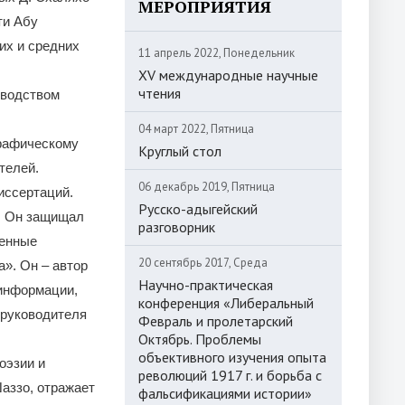
МЕРОПРИЯТИЯ
ти Абу
их и средних
11 апрель 2022, Понедельник
XV международные научные
чтения
оводством
04 март 2022, Пятница
графическому
Круглый стол
телей.
06 декабрь 2019, Пятница
иссертаций.
Русско-адыгейский
ы. Он защищал
разговорник
венные
20 сентябрь 2017, Среда
». Он – автор
Научно-практическая
 информации,
конференция «Либеральный
 руководителя
Февраль и пролетарский
Октябрь. Проблемы
объективного изучения опыта
оэзии и
революций 1917 г. и борьба с
аззо, отражает
фальсификациями истории»