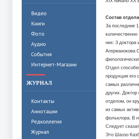
XIX начало XX 
Видео
Состав отдела
Книги
За последние 1
Фото
количественно 
них: 3 доктора 
Аудио
Агержанокова С
События
филологически
Интернет-Магазин
Отдел способен
продукция его 
ЖУРНАЛ
самых различны
других. Доктор
Контакты
отделом, он кру
из самых акти
Аннотации
фольклора. В н
Редколлегия
Следует сказат
Журнал
Это Шаззо Каз