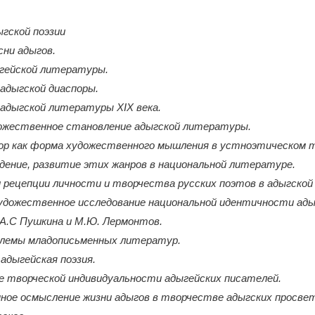
ыгской поэзии
сни адыгов.
гейской литературы.
адыгской диаспоры.
 адыгской литературы XIX века.
дожественное становление адыгской литературы.
ор как форма художественного мышления в устноэтическом 
ждение, развитие этих жанров в национальной литературе.
 рецепции личности и творчества русских поэтов в адыгско
художественное исследование национальной идентичности ады
 А.С Пушкина и М.Ю. Лермонтов.
облемы младописьменных литератур.
адыгейская поэзия.
е творческой индивидуальности адыгейских писателей.
ное осмысление жизни адыгов в творчестве адыгских просве