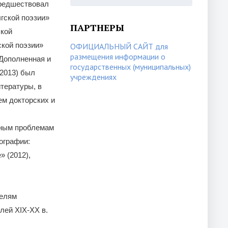
предшествовал
гской поэзии»
ПАРТНЕРЫ
ской
ской поэзии»
ОФИЦИАЛЬНЫЙ САЙТ для
размещения информации о
. Дополненная и
государственных (муниципальных)
2013) был
учреждениях
итературы, в
ем докторских и
ьным проблемам
ографии:
» (2012),
телям
лей XIX-XX в.