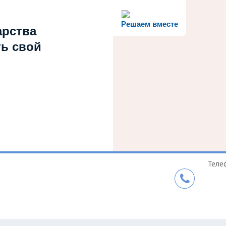
Решаем вместе
арства
ть свой
Теле