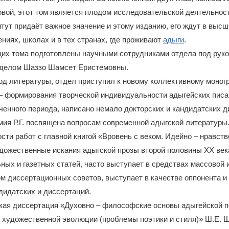
овой, этот том является плодом исследовательской деятельнос
тут придаёт важное значение и этому изданию, его ждут в высш
ниях, школах и в тех странах, где проживают
адыги
.
их тома подготовлены научными сотрудниками отдела под рук
делом Шаззо Шамсет Еристемовны.
 Год литературы, отдел приступил к новому коллективному моно
– формирования творческой индивидуальности адыгейских писа
ченного периода, написано немало докторских и кандидатских д
мия Р.Г. посвящена вопросам современной адыгской литератур
ости работ с главной книгой «Вровень с веком. Идейно – нравст
дожественные искания адыгской прозы второй половины XX века
ных и газетных статей, часто выступает в средствах массовой
м диссертационных советов, выступает в качестве оппонента и
дидатских и диссертаций.
кая диссертация «Духовно – философские основы адыгейской п
 художественной эволюции (проблемы поэтики и стиля)» Ш.Е. Ш