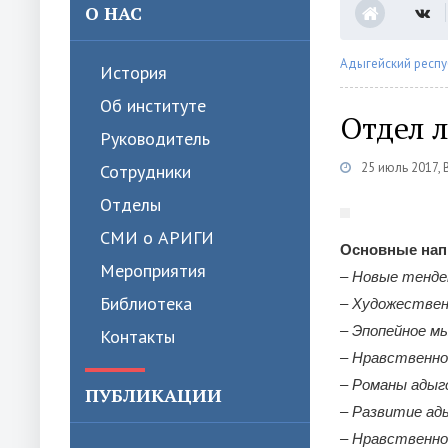
О НАС
Адыгейский респу
История
Об институте
Отдел 
Руководитель
25 июль 2017, 
Сотрудники
Отделы
СМИ о АРИГИ
Основные нап
Мероприятия
– Новые тенде
Библиотека
– Художествен
– Эпопейное мы
Контакты
– Нравственно
– Романы адыг
ПУБЛИКАЦИИ
– Развитие ад
– Нравственно