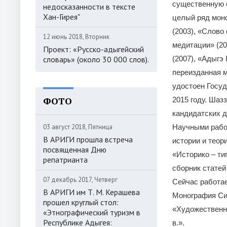
существенную 
недосказанности в тексте
Хан-Гирея"
целый ряд мон
(2003), «Слово
12 июнь 2018, Вторник
медитации» (20
Проект: «Русско-адыгейский
словарь» (около 30 000 слов).
(2007), «Адыгэ 
переизданная 
удостоен Госу
ФОТО
2015 году. Шаз
кандидатских д
03 август 2018, Пятница
Научными рабо
В АРИГИ прошла встреча
истории и теор
посвященная Дню
«Историко – ти
репатрианта
сборник статей
07 декабрь 2017, Четверг
Сейчас работае
В АРИГИ им Т. М. Керашева
Монография Си
прошел круглый стол:
«Художественно
«Этнографический туризм в
Республике Адыгея:
в.».