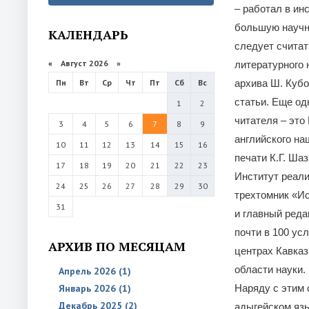
– работал в ин
большую научно
КАЛЕНДАРЬ
следует счита
«
Август 2026 »
литературного 
Пн
Вт
Ср
Чт
Пт
Сб
Вс
архива Ш. Кубо
статьи. Еще од
1
2
читателя – это
3
4
5
6
7
8
9
английского на
10
11
12
13
14
15
16
печати К.Г. Шаз
17
18
19
20
21
22
23
Институт реали
24
25
26
27
28
29
30
трехтомник «Ис
31
и главный ред
почти в 100 ус
АРХИВ ПО МЕСЯЦАМ
центрах Кавказ
области науки.
Апрель 2026 (1)
Январь 2026 (1)
Наряду с этим 
Декабрь 2025 (2)
адыгейском язы