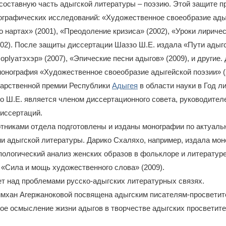
составную часть адыгской литературы – поэзию. Этой защите 
ографических исследований: «Художественное своеобразие ады
 о нартах» (2001), «Преодоление кризиса» (2002), «Уроки лириче
02). После защиты диссертации Шаззо Ш.Е. издала «Пути адыг
IорIуатэхэр» (2007), «Эпические песни адыгов» (2009), и другие
монография «Художественное своеобразие адыгейской поэзии» (
дарственной премии Республики
Адыгея
в области науки в Год л
зо Ш.Е. является членом диссертационного совета, руководител
иссертаций.
тниками отдела подготовлены и изданы монографии по актуал
ии адыгской литературы. Дарико Схаляхо, например, издала мон
пологический анализ женских образов в фольклоре и литературе
 «Сила и мощь художественного слова» (2009).
т над проблемами русско-адыгских литературных связях.
мхан Агержаноковой посвящена адыгским писателям-просвети
е осмысление жизни адыгов в творчестве адыгских просветите