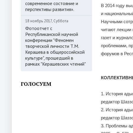
современное состояние и
В 2014 году вы
перспективы развития».
и национальны
18 ноябрь 2017, Суббота
Научными сотру
Фотоотчет с
читают лекции 
Республиканской научной
газет и журнал
конференции "Феномен
творческой личности Т.М.
проблемами, пр
Керашева в общероссийской
форумов в Рес
культуре", прошедшей в
рамках "Керашевских чтений"
КОЛЛЕКТИВН
ГОЛОСУЕМ
1. История ады
редактор Шаззо К
2. История ады
редактор Шаззо К
3. Проблемы ад