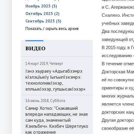
Ноябрь 2025 (3)
и С. Агержанок
Октябрь 2025 (2)
Схаляхо. Инсти
Сентябрь 2025 (5)
учебных заведе
Показать / скрыть весь архив
Два последующ
заведующей от
ВИДЕО
В 2015 году, в
исследованию 
14 март 2019, Четверг
В течение отме
Iэнэ хъураеу «Адыгабзэмрэ
Докторская Ма
кIэлэцIыкIу IыгъыпIэхэмрэ:
её по совокупн
технологиякIэхэр,
ориентиры и ху
еплъыкIэхэр, гупшысакIэхэр»
многих журналь
16 июнь 2018, Суббота
является члено
Самир Хотко: "Скакавший
докторских кан
впереди нападающих, не зная
сам куда, знаменитый
Другая докторс
Кзильбеч». Кизбеч Шеретлуко
своеобразие её
как отражение