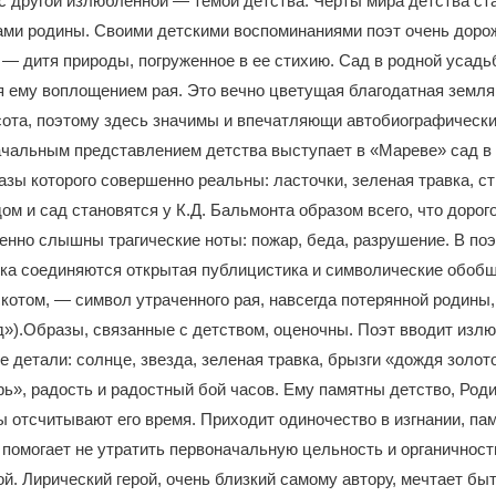
с другой излюбленной — темой детства. Черты мира детства ст
ами родины. Своими детскими воспоминаниями поэт очень доро
— дитя природы, погруженное в ее стихию. Сад в родной усадь
 ему воплощением рая. Это вечно цветущая благодатная земля,
сота, поэтому здесь значимы и впечатляющи автобиографически
ачальным представлением детства выступает в «Мареве» сад в
азы которого совершенно реальны: ласточки, зеленая травка, ст
ом и сад становятся у К.Д. Бальмонта образом всего, что дорого
енно слышны трагические ноты: пожар, беда, разрушение. В по
ка соединяются открытая публицистика и символические обобщ
котом, — символ утраченного рая, навсегда потерянной родины,
д»).Образы, связанные с детством, оценочны. Поэт вводит изл
 детали: солнце, звезда, зеленая травка, брызги «дождя золото
ь», радость и радостный бой часов. Ему памятны детство, Роди
 отсчитывают его время. Приходит одиночество в изгнании, пам
, помогает не утратить первоначальную цельность и органичност
ой. Лирический герой, очень близкий самому автору, мечтает б