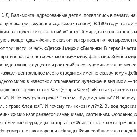
К. Д. Бальмонта, адресованные детям, появлялись в печати, на
е публикации в журнале «Детское чтение»). В 1905 году в этом 
ликован цикл стихотворений «Светлый мир»; все они вошли в 
ную в конце года. «Фейные сказки» автор посвятил четырехлетн
ют три части: «Фея», «Детский мир» и «Былинки. В первой части
 противопоставляется»сказочному» миру фантазии. Земной мир
х видов живых существ и растений здесь упоминается не менее
сказках» центральное место отводится именно сказочному «фе
дного мира: в известном открывается чудесное, в видимом — то
кцию поэт приписывает Фее («Чары Феи»): «Кто так разнежил об
ы?/ И почему ручью река / Поет: мы будем дружны?/ И почему
ул, в траве бледнея?/ И почему так нежен луг?»2. Вывод подска
Фейный» мир изображается изменчивым, хаотичным. Особенно х
и семейные неурядицы, которые в «Фейных сказках» встречают
Например, в стихотворении «Наряды Феи» сообщается о свадьб