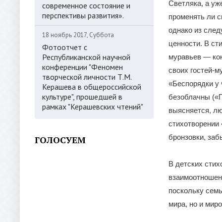
Светляка, а уж
современное состояние и
перспективы развития».
променять ли с
однако из след
18 ноябрь 2017, Суббота
ценности. В ст
Фотоотчет с
Республиканской научной
муравьев — кон
конференции "Феномен
своих гостей-м
творческой личности Т.М.
«Беспорядки у 
Керашева в общероссийской
культуре", прошедшей в
безоблачны («П
рамках "Керашевских чтений"
выясняется, лю
стихотворении 
бронзовки, заб
ГОЛОСУЕМ
В детских стих
взаимоотношени
поскольку семь
мира, но и мир