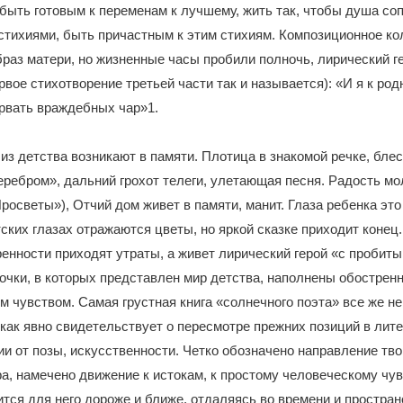
быть готовым к переменам к лучшему, жить так, чтобы душа со
тихиями, быть причастным к этим стихиям. Композиционное ко
раз матери, но жизненные часы пробили полночь, лирический г
рвое стихотворение третьей части так и называется): «И я к род
орвать враждебных чар»1.
из детства возникают в памяти. Плотица в знакомой речке, бле
ребром», дальний грохот телеги, улетающая песня. Радость мол
Просветы»), Отчий дом живет в памяти, манит. Глаза ребенка это
тских глазах отражаются цветы, но яркой сказке приходит конец
ренности приходят утраты, а живет лирический герой «с пробит
рочки, в которых представлен мир детства, наполнены обострен
м чувством. Самая грустная книга «солнечного поэта» все же н
 как явно свидетельствует о пересмотре прежних позиций в лите
и от позы, искусственности. Четко обозначено направление тво
ра, намечено движение к истокам, к простому человеческому чув
ится для него дороже и ближе, отдаляясь во времени и простран