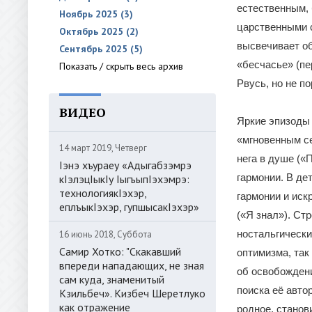
естественным, 
Ноябрь 2025 (3)
царственными с
Октябрь 2025 (2)
высвечивает об
Сентябрь 2025 (5)
«бесчасье» (пе
Показать / скрыть весь архив
Рвусь, но не п
ВИДЕО
Яркие эпизоды 
«мгновенным се
14 март 2019, Четверг
нега в душе («
Iэнэ хъураеу «Адыгабзэмрэ
гармонии. В де
кIэлэцIыкIу IыгъыпIэхэмрэ:
технологиякIэхэр,
гармонии и иск
еплъыкIэхэр, гупшысакIэхэр»
(«Я знал»). Ст
ностальгически
16 июнь 2018, Суббота
Самир Хотко: "Скакавший
оптимизма, так
впереди нападающих, не зная
об освобождени
сам куда, знаменитый
поиска её авто
Кзильбеч». Кизбеч Шеретлуко
как отражение
родное, станов