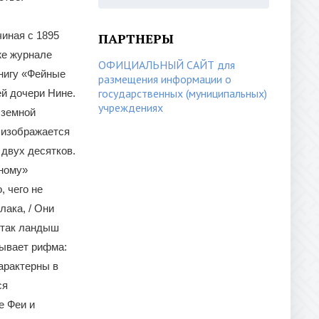
чиная с 1895
ПАРТНЕРЫ
же журнале
ОФИЦИАЛЬНЫЙ САЙТ для
книгу «Фейные
размещения информации о
государственных (муниципальных)
ей дочери Нине.
учреждениях
 земной
 изображается
 двух десятков.
йному»
, чего не
лака, / Они
 так ландыш
зывает рифма:
арактерны в
ся
е Феи и