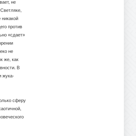
ает, не
 Светляке,
 никакой
его против
ьно «сдает»
орении
еко не
к же, как
вности. В
и жука-
только сферу
хаотичной,
ловеческого