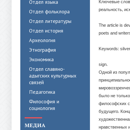
Отдел языка
Ключевые слова
реальность, иск
Отдел фольклора
Отдел литературы
The article is d
Отдел история
poets and writer
Археология
Keywords: silver 
Этнография
Экономика
sign.
Отдел славяно-
Одной из попул
адыгских культурных
принципиальное
связей
мировоззренчес
Педагогика
было не только
Философия и
философских с
социология
будущего. Конц
художественна
МЕДИА
нравственных и