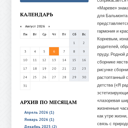
соприкасается 
«Мареве» знак
КАЛЕНДАРЬ
для Бальмонта 
представляется
«
Август 2026 »
гармония и кра
Пн
Вт
Ср
Чт
Пт
Сб
Вс
Корневым, изн
1
2
родителей, обр
3
4
5
6
7
8
9
пруду. Родной д
10
11
12
13
14
15
16
сборнике явств
17
18
19
20
21
22
23
рисунке сборни
24
25
26
27
28
29
30
растоптанный с
детства («Я ра
31
эстетизирующие
«лазоревая шир
АРХИВ ПО МЕСЯЦАМ
жизненные часы
Апрель 2026 (1)
как утре жизни
Январь 2026 (1)
связь с природ
Декабрь 2025 (2)