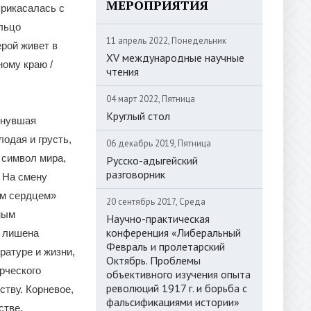
МЕРОПРИЯТИЯ
прикасалась с
льцо
11 апрель 2022, Понедельник
ерой живет в
XV международные научные
ному краю /
чтения
04 март 2022, Пятница
Круглый стол
снувшая
одая и грусть,
06 декабрь 2019, Пятница
 символ мира,
Русско-адыгейский
разговорник
. На смену
ым сердцем»
20 сентябрь 2017, Среда
ным
Научно-практическая
конференция «Либеральный
е лишена
Февраль и пролетарский
ратуре и жизни,
Октябрь. Проблемы
рческого
объективного изучения опыта
революций 1917 г. и борьба с
ству. Корневое,
фальсификациями истории»
стве.