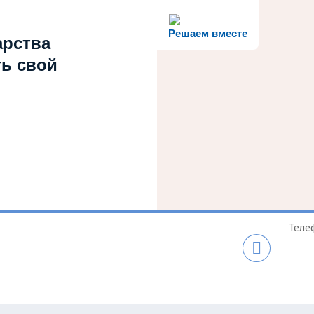
Решаем вместе
арства
ть свой
Теле