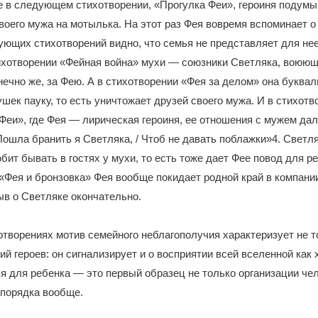
е в следующем стихотворении, «Прогулка Феи», героиня подумыв
воего мужа на мотылька. На этот раз Фея вовремя вспоминает о
ующих стихотворений видно, что семья не представляет для нее
ихотворении «Фейная война» мухи — союзники Светляка, воюющ
ечно же, за Фею. А в стихотворении «Фея за делом» она буквал
ушек пауку, то есть уничтожает друзей своего мужа. И в стихотв
Феи», где Фея — лирическая героиня, ее отношения с мужем дал
ошла бранить я Светляка, / Чтоб не давать поблажки»4. Светля
бит бывать в гостях у мухи, то есть тоже дает Фее повод для ре
«Фея и бронзовка» Фея вообще покидает родной край в компани
ыв о Светляке окончательно.
отворениях мотив семейного неблагополучия характеризует не 
й героев: он сигнализирует и о восприятии всей вселенной как 
я для ребенка — это первый образец не только организации че
опорядка вообще.