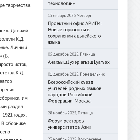
технологии»
ре творчества
15 январь 2026, Четверг
Проектный офис АРИГИ:
Новые горизонты в
нок». Детский
сохранении адыгейского
волили К.Д.
языка
енке. Личный
05 декабрь 2025, Пятница
 (Б.
Анахьыш1ухэр агъэш1уагъэх
просто исток,
етства К.Д.
01 декабрь 2025, Понедельник
 автор
Всероссийский съезд
учителей родных языков
ворения
народов Российской
сборника, им
Федерации. Москва.
вый раздел
28 ноябрь 2025, Пятница
 1921 годах.
Форум ректоров
. В сборнике
университетов Азии
тесно
23 ноябрь 2025, Воскресенье