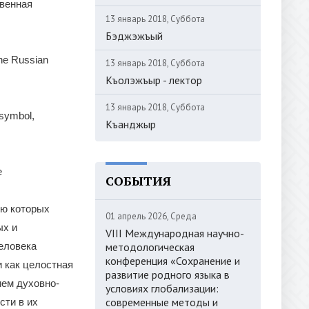
твенная
13 январь 2018, Суббота
Бэджэжъый
the Russian
13 январь 2018, Суббота
Къолэжъыр - лектор
13 январь 2018, Суббота
, symbol,
Къанджыр
е
СОБЫТИЯ
ью которых
01 апрель 2026, Среда
ых и
VIII Международная научно-
еловека
методологическая
конференция «Сохранение и
 как целостная
развитие родного языка в
ием духовно-
условиях глобализации:
современные методы и
сти в их