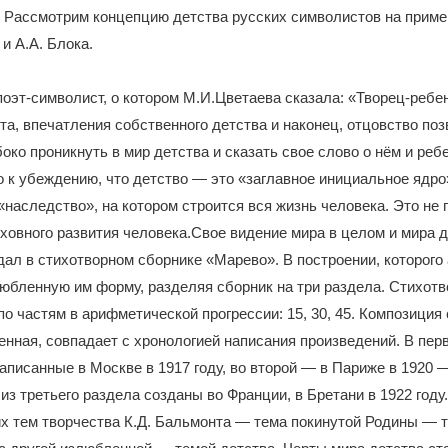
 Рассмотрим концепцию детства русских символистов на приме
и А.А. Блока.
поэт-символист, о котором М.И.Цветаева сказала: «Творец-ребе
та, впечатления собственного детства и наконец, отцовство поз
око проникнуть в мир детства и сказать свое слово о нём и реб
о к убеждению, что детство — это «заглавное инициальное ядро»
 «наследство», на котором строится вся жизнь человека. Это не 
ховного развития человека.Свое видение мира в целом и мира д
ал в стихотворном сборнике «Марево». В построении, которого
юбленную им форму, разделяя сборник на три раздела. Стихот
о частям в арифметической прогрессии: 15, 30, 45. Композиция 
нная, совпадает с хронологией написания произведений. В пер
написанные в Москве в 1917 году, во второй — в Париже в 1920 —
из третьего раздела созданы во Франции, в Бретани в 1922 году
х тем творчества К.Д. Бальмонта — тема покинутой Родины — 