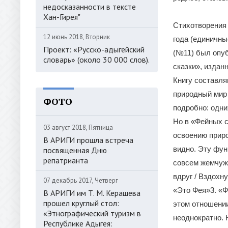
недосказанности в тексте
Хан-Гирея"
Стихотворения 
12 июнь 2018, Вторник
года (единичны
Проект: «Русско-адыгейский
(№11) был опуб
словарь» (около 30 000 слов).
сказки», издан
Книгу составля
природный мир
ФОТО
подробно: одни
Но в «Фейных 
03 август 2018, Пятница
освоению приро
В АРИГИ прошла встреча
видно. Эту фун
посвященная Дню
репатрианта
совсем жемчужн
вдруг / Вздохн
07 декабрь 2017, Четверг
«Это Фея»3. «
В АРИГИ им Т. М. Керашева
прошел круглый стол:
этом отношени
«Этнографический туризм в
неоднократно. 
Республике Адыгея: