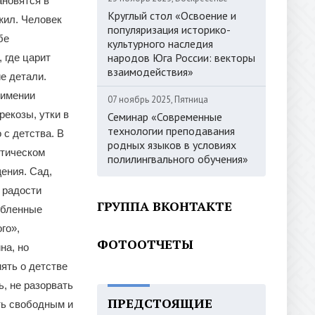
ановятся в
Круглый стол «Освоение и
жил. Человек
популяризация историко-
бе
культурного наследия
народов Юга России: векторы
 где царит
взаимодействия»
е детали.
 имении
07 ноябрь 2025, Пятница
рекозы, утки в
Семинар «Современные
технологии преподавания
 с детства. В
родных языков в условиях
этическом
полилингвального обучения»
ения. Сад,
 радости
ГРУППА ВКОНТАКТЕ
юбленные
го»,
ФОТООТЧЕТЫ
на, но
ять о детстве
ь, не разорвать
ПРЕДСТОЯЩИЕ
ыть свободным и