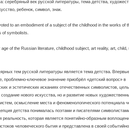
: серебряный век русской литературы, тема детства, художес
усство, ребенок, символ, знак.
evoted to an embodiment of a subject of the childhood in the works of 
s of symbolists.
age of the Russian literature, childhood subject, art reality, art, child
ярных тем русской литературы является тема детства. Впервы
, проблемно-ключевое значение приобрёл «детский вопрос» в
ких и эстетических исканиях отечественных символистов, цел
 создание нового искусства, но и развитие новых художественн
истем, осмысление места и феноменологического потенциала ч
епция детства понималась поэтами и писателями символистами
я реальность, которая является понятийно-образным воплощен
стоков человеческого бытия и представлена в своей событийно