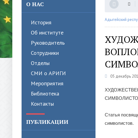
О НАС
Адыгейский респу
История
Об институте
ХУДОЖ
Руководитель
ВОПЛО
Сотрудники
СИМВОЛ
Отделы
СМИ о АРИГИ
05 декабрь 201
Мероприятия
ХУДОЖЕСТВЕ
Библиотека
СИМВОЛИСТОВ (
Контакты
Статья посвяще
ПУБЛИКАЦИИ
символистов.