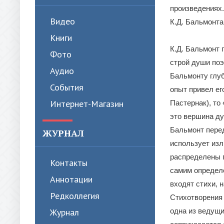
произведениях.
Видео
К.Д. Бальмонта 
Книги
К.Д. Бальмонт 
Фото
строй души поэ
Аудио
Бальмонту глуб
События
опыт привел ег
Интернет-Магазин
Пастернак), то
это вершина ду
Бальмонт перед
ЖУРНАЛ
использует изл
распределены п
Контакты
самим определе
Аннотации
входят стихи, 
Редколлегия
Стихотворения 
Журнал
одна из ведущи