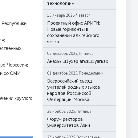
технологии»
15 январь 2026, Четверг
Проектный офис АРИГИ:
 Республики
Новые горизонты в
сохранении адыгейского
п»;
языка
ественных
05 декабрь 2025, Пятница
Анахьыш1ухэр агъэш1уагъэх
во-Черкесии;
зи со СМИ
01 декабрь 2025, Понедельник
Всероссийский съезд
учителей родных языков
народов Российской
чении круглого
Федерации. Москва.
28 ноябрь 2025, Пятница
Форум ректоров
университетов Азии
23 ноябрь 2025, Воскресенье