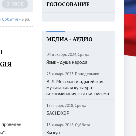
ГОЛОСОВАНИЕ
ВХОД
»
События
» В рамках сохранения и популяризации адыгской культуры среди молодежи был проведен круглый стол на тему " Адыгская культура и молодежь. Проблемы и перспективы".
МЕДИА - АУДИО
л
04 декабрь 2024, Среда
кая
Язык - душа народа
23 январь 2023, Понедельник
В. Л. Мессман и адыгейская
музыкальная культура:
воспоминания, статьи, письма.
17 январь 2018, Среда
БАСНЭХЭР
л проведен
13 январь 2018, Суббота
Зы куп
ы".