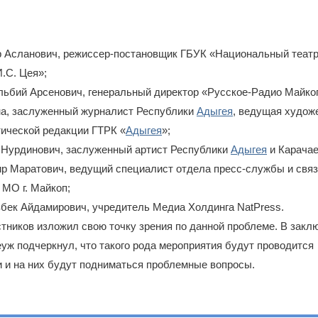
р Асланович, режиссер-постановщик ГБУК «Национальный театр
.С. Цея»;
льбий Арсенович, генеральный директор «Русское-Радио Майко
на, заслуженный журналист Республики
Адыгея
, ведущая худож
ической редакции ГТРК «
Адыгея
»;
н Нурдинович, заслуженный артист Республики
Адыгея
и Карачае
ир Маратович, ведущий специалист отдела пресс-службы и свя
МО г. Майкоп;
бек Айдамирович, учредитель Медиа Холдинга NatPress.
тников изложил свою точку зрения по данной проблеме. В заклю
уж подчеркнул, что такого рода мероприятия будут проводится
 и на них будут подниматься проблемные вопросы.