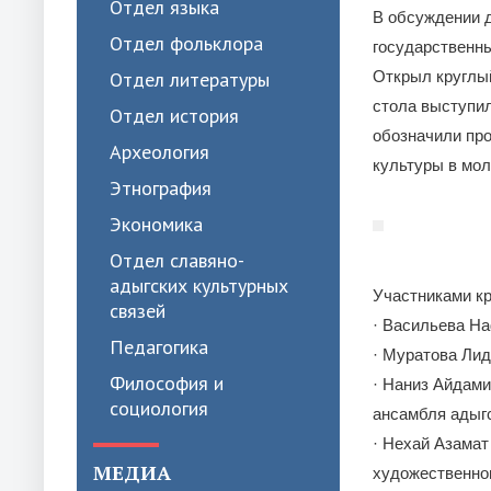
Отдел языка
В обсуждении д
Отдел фольклора
государственны
Отдел литературы
Открыл круглы
стола выступи
Отдел история
обозначили пр
Археология
культуры в мол
Этнография
Экономика
Отдел славяно-
адыгских культурных
Участниками кр
связей
· Васильева Н
Педагогика
· Муратова Лид
Философия и
· Наниз Айдами
социология
ансамбля адыгс
· Нехай Азамат
МЕДИА
художественно