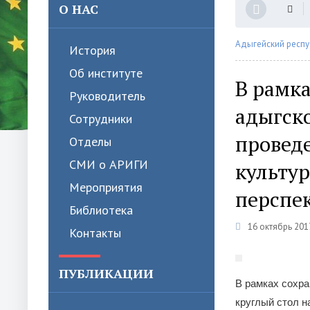
О НАС
Адыгейский респу
История
Об институте
В рамк
Руководитель
адыгск
Сотрудники
проведе
Отделы
СМИ о АРИГИ
культур
Мероприятия
перспек
Библиотека
16 октябрь 201
Контакты
ПУБЛИКАЦИИ
В рамках сохр
круглый стол н