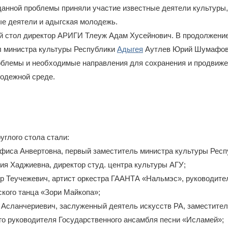
анной проблемы приняли участие известные деятели культуры,
е деятели и адыгская молодежь.
й стол директор АРИГИ Тлеуж Адам Хусейнович. В продолжение
л министра культуры Республики
Адыгея
Аутлев Юрий Шумафов
облемы и необходимые направления для сохранения и продвиже
одежной среде.
углого стола стали:
афиса Анвертовна, первый заместитель министра культуры Рес
ия Хаджиевна, директор студ. центра культуры АГУ;
р Теучежевич, артист оркестра ГААНТА «Нальмэс», руководите
кого танца «Зори Майкопа»;
 Асланчериевич, заслуженный деятель искусств РА, заместите
го руководителя Государственного ансамбля песни «Исламей»;