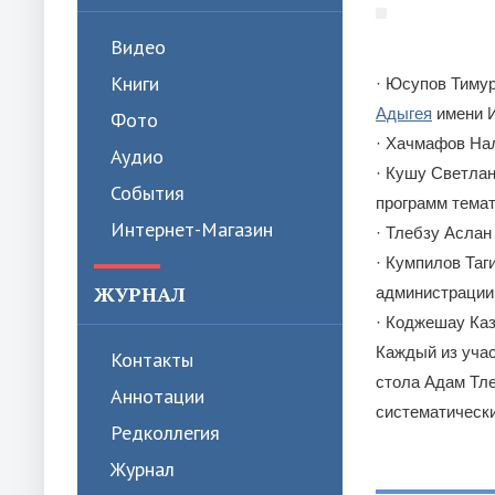
Видео
Книги
· Юсупов Тиму
Адыгея
имени И
Фото
· Хачмафов На
Аудио
· Кушу Светла
События
программ темат
Интернет-Магазин
· Тлебзу Асла
· Кумпилов Таг
ЖУРНАЛ
администрации 
· Коджешау Каз
Каждый из учас
Контакты
стола Адам Тле
Аннотации
систематически
Редколлегия
Журнал