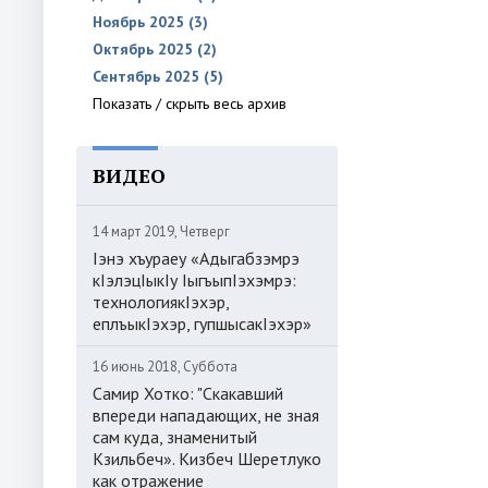
Ноябрь 2025 (3)
Октябрь 2025 (2)
Сентябрь 2025 (5)
Показать / скрыть весь архив
ВИДЕО
14 март 2019, Четверг
Iэнэ хъураеу «Адыгабзэмрэ
кIэлэцIыкIу IыгъыпIэхэмрэ:
технологиякIэхэр,
еплъыкIэхэр, гупшысакIэхэр»
16 июнь 2018, Суббота
Самир Хотко: "Скакавший
впереди нападающих, не зная
сам куда, знаменитый
Кзильбеч». Кизбеч Шеретлуко
как отражение