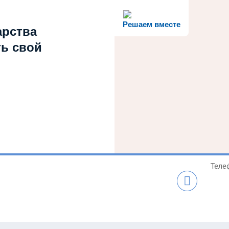
Решаем вместе
арства
ть свой
Теле