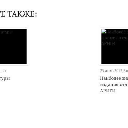
Е ТАКЖЕ:
рник
25 июль 2017, В
туры
Наиболее з
издания отд
АРИГИ