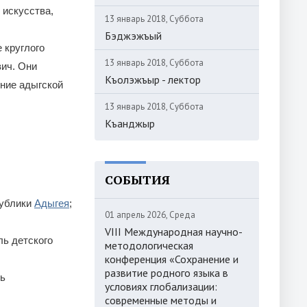
 искусства,
13 январь 2018, Суббота
Бэджэжъый
 круглого
13 январь 2018, Суббота
ич. Они
Къолэжъыр - лектор
ние адыгской
13 январь 2018, Суббота
Къанджыр
СОБЫТИЯ
публики
Адыгея
;
01 апрель 2026, Среда
VIII Международная научно-
ль детского
методологическая
конференция «Сохранение и
развитие родного языка в
ль
условиях глобализации:
современные методы и