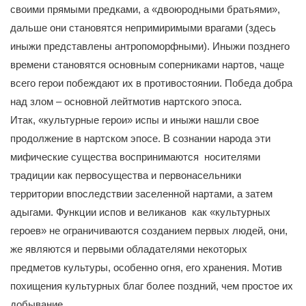
своими прямыми предками, а «двоюродными братьями»,
дальше они становятся непримиримыми врагами (здесь
иныжи представлены антропоморфными). Иныжи позднего
времени становятся основным соперниками нартов, чаще
всего герои побеждают их в противостоянии. Победа добра
над злом – основной лейтмотив нартского эпоса.
Итак, «культурные герои» испы и иныжи нашли свое
продолжение в нартском эпосе. В сознании народа эти
мифические существа воспринимаются носителями
традиции как первосущества и первонасельники
территории впоследствии заселенной нартами, а затем
адыгами. Функции испов и великанов как «культурных
героев» не ограничиваются созданием первых людей, они,
же являются и первыми обладателями некоторых
предметов культуры, особенно огня, его хранения. Мотив
похищения культурных благ более поздний, чем простое их
добывание.