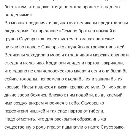
был таким, что «даже птица не могла пролететь над его
владениями».
Во многих преданиях и пщынатлях великаны представлены
людоедами. Так предание «Семеро братьев иныжей и
группа Саусэрыко» повествуется о том, как нартские
витязи во главе с Саусэрыко случайно встречают иныжей.
Великаны заходили в море и отлавливали морских свинок и
съедали их заживо. Когда они увидели нартов, закричали,
что «давно не ели человеческого мяса» и если они были бы
сейчас голодны, непременно съели бы их и запили бы их
кровью. Насытившиеся иныжи, крепко уснули. От их храпа
дикие звери боялись близко к ним подойти, выдыхаемый
ими воздух вихрем уносился в небо. Саусэрыко
перехитрил иныжей и так спас нартов от гибели.
Надо отметить, что для раскрытия образа иныжа
существенную роль играют пщынатли о нарте Саусэрыко.