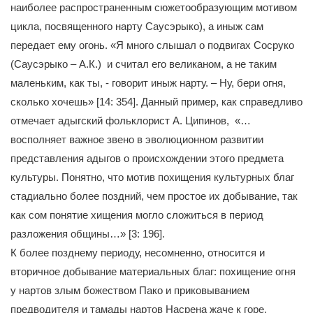
наиболее распространенным сюжетообразующим мотивом
цикла, посвященного нарту Саусэрыко), а иныж сам
передает ему огонь. «Я много слышал о подвигах Сосруко
(Саусэрыко – А.К.) и считал его великаном, а не таким
маленьким, как ты, - говорит иныж нарту. – Ну, бери огня,
сколько хочешь» [14: 354]. Данный пример, как справедливо
отмечает адыгский фольклорист А. Ципинов, «…
восполняет важное звено в эволюционном развитии
представления адыгов о происхождении этого предмета
культуры. Понятно, что мотив похищения культурных благ
стадиально более поздний, чем простое их добывание, так
как сом понятие хищения могло сложиться в период
разложения общины…» [3: 196].
К более позднему периоду, несомненно, относится и
вторичное добывание материальных благ: похищение огня
у нартов злым божеством Пако и приковыванием
предводителя и тамады нартов Насрена жаче к горе,