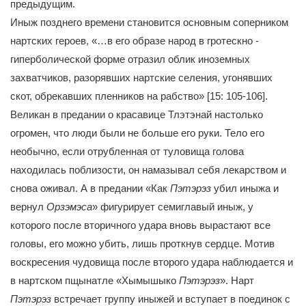
предыдущим.
Иныж позднего времени становится основным соперником
нартских героев, «…в его образе народ в гротескно -
гиперболической форме отразил облик иноземных
захватчиков, разорявших нартские селения, угонявших
скот, обрекавших пленников на рабство» [15: 105-106].
Великан в предании о красавице Тлэтэнай настолько
огромен, что люди были не больше его руки. Тело его
необычно, если отрубленная от туловища голова
находилась поблизости, он намазывал себя лекарством и
снова оживал. А в предании «Как
Пэтэрэз
убил иныжа и
вернул
Орзэмэса
» фигурирует семиглавый иныж, у
которого после вторичного удара вновь вырастают все
головы, его можно убить, лишь проткнув сердце. Мотив
воскресения чудовища после второго удара наблюдается и
в нартском пщынатле «Хымышыко
Пэтэрэз
». Нарт
Пэтэрэз
встречает группу иныжей и вступает в поединок с