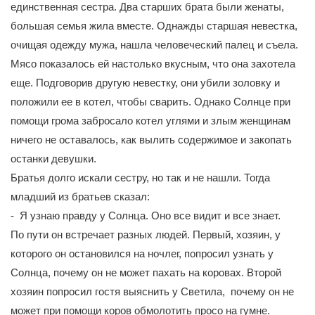
единственная сестра. Два старших брата были женаты,
большая семья жила вместе. Однажды старшая невестка,
очищая одежду мужа, нашла человеческий палец и съела.
Мясо показалось ей настолько вкусным, что она захотела
еще. Подговорив другую невестку, они убили золовку и
положили ее в котел, чтобы сварить. Однако Солнце при
помощи грома забросало котел углями и злым женщинам
ничего не оставалось, как вылить содержимое и закопать
останки девушки.
Братья долго искали сестру, но так и не нашли. Тогда
младший из братьев сказал:
- Я узнаю правду у Солнца. Оно все видит и все знает.
По пути он встречает разных людей. Первый, хозяин, у
которого он остановился на ночлег, попросил узнать у
Солнца, почему он не может пахать на коровах. Второй
хозяин попросил гостя выяснить у Светила, почему он не
может при помощи коров обмолотить просо на гумне.