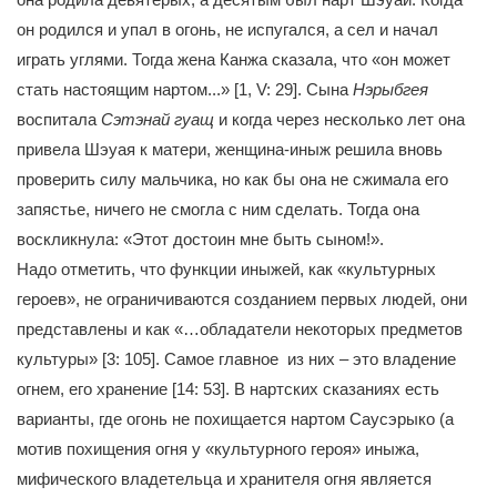
он родился и упал в огонь, не испугался, а сел и начал
играть углями. Тогда жена Канжа сказала, что «он может
стать настоящим нартом...» [1, V: 29]. Сына
Нэрыбгея
воспитала
Сэтэнай гуащ
и когда через несколько лет она
привела Шэуая к матери, женщина-иныж решила вновь
проверить силу мальчика, но как бы она не сжимала его
запястье, ничего не смогла с ним сделать. Тогда она
воскликнула: «Этот достоин мне быть сыном!».
Надо отметить, что функции иныжей, как «культурных
героев», не ограничиваются созданием первых людей, они
представлены и как «…обладатели некоторых предметов
культуры» [3: 105]. Самое главное из них – это владение
огнем, его хранение [14: 53]. В нартских сказаниях есть
варианты, где огонь не похищается нартом Саусэрыко (а
мотив похищения огня у «культурного героя» иныжа,
мифического владетельца и хранителя огня является