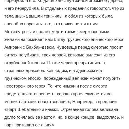
перерубила его. Когда он хлестнул жилой огромное дерево,
и его перерубила. В отдельных преданиях говорится, что из
тела иныжа вышли три жилы, любая из которых была
способна поразить того, кто прикоснется к ним.
Мотив угрозы и после смерти тремя смертоносными
жилами напоминает нам битву грузинского эпического героя
Амирани с Бакбак-дэвом. Чудовище перед смертью просит
витязя не убивать трех червей, которые вылезут из его
отрубленной головы. Позже черви превратились в
страшных драконов. Как видим, и в адыгском и в
грузинском эпосах, побежденный великан может погубить
неосторожного героя. То, что иныжи и после смерти
представляют опасность, хорошо прослеживается во
многих нартских повествованиях, Например, в предании
«Нарт Шэбатныко и иныж». Отрезанная голова великана
долго гонялась за нартом, но, в конце концов, выдохлась, и
нарт притащил ее людям.