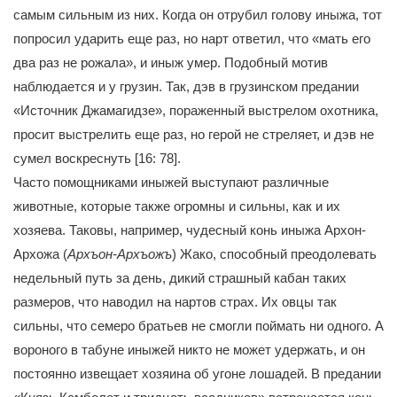
самым сильным из них. Когда он отрубил голову иныжа, тот
попросил ударить еще раз, но нарт ответил, что «мать его
два раз не рожала», и иныж умер. Подобный мотив
наблюдается и у грузин. Так, дэв в грузинском предании
«Источник Джамагидзе», пораженный выстрелом охотника,
просит выстрелить еще раз, но герой не стреляет, и дэв не
сумел воскреснуть [16: 78].
Часто помощниками иныжей выступают различные
животные, которые также огромны и сильны, как и их
хозяева. Таковы, например, чудесный конь иныжа Архон-
Архожа (
Архъон-Архъожъ
) Жако, способный преодолевать
недельный путь за день, дикий страшный кабан таких
размеров, что наводил на нартов страх. Их овцы так
сильны, что семеро братьев не смогли поймать ни одного. А
вороного в табуне иныжей никто не может удержать, и он
постоянно извещает хозяина об угоне лошадей. В предании