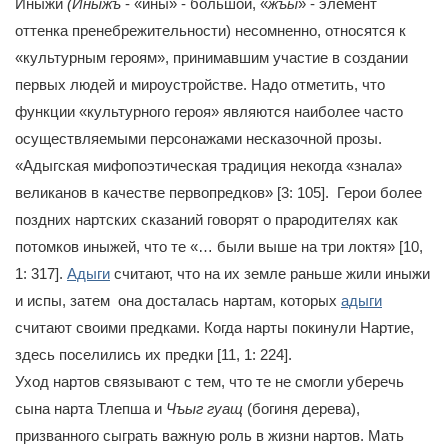
Иныжи
(Иныжъ
- «ины» - большой, «
жъы
» - элемент
оттенка пренебрежительности) несомненно, относятся к
«культурным героям», принимавшим участие в создании
первых людей и мироустройстве. Надо отметить, что
функции «культурного героя» являются наиболее часто
осуществляемыми персонажами несказочной прозы.
«Адыгская мифопоэтическая традиция некогда «знала»
великанов в качестве первопредков» [3: 105]. Герои более
поздних нартских сказаний говорят о прародителях как
потомков иныжей, что те «… были выше на три локтя» [10,
1: 317].
Адыги
считают, что на их земле раньше жили иныжи
и испы, затем она досталась нартам, которых
адыги
считают своими предками. Когда нарты покинули Нартие,
здесь поселились их предки [11, 1: 224].
Уход нартов связывают с тем, что те не смогли уберечь
сына нарта Тлепша и
Чъыг гуащ
(богиня дерева),
призванного сыграть важную роль в жизни нартов. Мать