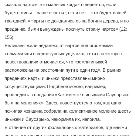
сказала нартам, что мальчик когда-то вернется, если
будете живы – ваше счастье, если нет – это будет вашей
трагедией. «Нарты не дождались сына богини дерева, и по
преданию, были вынуждены покинуть страну нартов» (12:
156).
Великаны жили недалеко от нартов под огромными
холмами или в недоступных ущельях, хотя в некоторых
повествованиях отмечается, что «земли иныжей
расположены на расстоянии пути в один год». В ранних
преданиях нарты и иныжи представлены мирно
сосуществующими. Подобное можно, например,
проследить в предании «Как вместе с иныжами Саусэрыко
был на молениях». Здесь повествуется о том, как одна
пожилая женщина собрала на коллективное моление шесть
иныжей и Саусэрыко, накормила их, напоила.
В отличие от других фольклорных материалов, где иныжи
всегда выступают страшными, кровожадными существами,