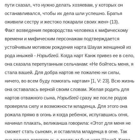
пути сказал, что нужно делать хозяевам, у которых он
останавливался, чтобы их дела шли успешно. Братья
оживили сестру и жестоко покарали своих жен» (13).
Факт возведения первородства человека к мифическому
времени и мифическим персонажам подтверждается
устойчивым мотивом рождения нарта Шауая женщиной из
рода иныжей -
Нэрыбгей
. Когда нарт Канж привез ее в село,
она сказала перепуганным сельчанам: «Не бойтесь меня, я
стала вашей. Для добра нартов не пожалею ни силы,
ничего, во всем буду помогать нартам» [1, V: 23]. Всю жизнь
она оставалась верной своим словам. Желая родить для
нартов отважного сына,
Нэрыбгей
сразу же после родов
проверяла силу и возможности младенца. Для этого она
рожала прямо в огонь и когда ребенок, испугавшись огня,
начинал плакать, великанша говорила: «Этот для меня не
сможет стать сыном», и оставляла младенца в огне. Так
она родила девятерых, а десятым был нарт Шэуай. Когда