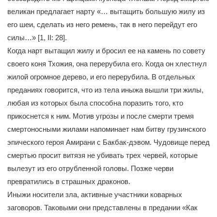
великан предлагает нарту «… вытащить большую жилу из
его шеи, сделать из него ремень, так в него перейдут его
силы…» [1, II: 28].
Когда нарт вытащил жилу и бросил ее на камень по совету
своего коня Тхожия, она перерубила его. Когда он хлестнул
жилой огромное дерево, и его перерубила. В отдельных
преданиях говорится, что из тела иныжа вышли три жилы,
любая из которых была способна поразить того, кто
прикоснется к ним. Мотив угрозы и после смерти тремя
смертоносными жилами напоминает нам битву грузинского
эпического героя Амирани с Бакбак-дэвом. Чудовище перед
смертью просит витязя не убивать трех червей, которые
вылезут из его отрубленной головы. Позже черви
превратились в страшных драконов.
Иныжи носители зла, активные участники коварных
заговоров. Таковыми они представлены в предании «Как