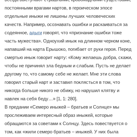
постоянными врагами нартов, в героическом эпосе
отдельные иныжи не лишены лучших человеческих
качеств. Например, осознавать ошибки и раскаиваться за
содеянное,
адыги
говорят, что «признание ошибки тоже
часть мужества». Одноухий иныж на длинном черном коне,
напавший на нарта Ерышоко, погибает от руки героя. Перед
смертью иныж говорит нарту: «Кому желаешь добра, скажи,
чтобы не причинял зла бедным и слабым. Пусть не делает
другому то, что самому себе не желает. Мне эти слова
говорил старый нарт и заставил поклясться в том, что
никогда больше никого не обижу, но нарушил клятву и
навлек на себя беду…» [1, 1: 280].
В предании «Семеро иныжей – братьев и Солнце» мы
прослеживаем интересный образ иныжей, которые
обращаются за советами к Солнцу. Здесь повествуется о
том, как «жили семеро братьев – иныжей. У них была