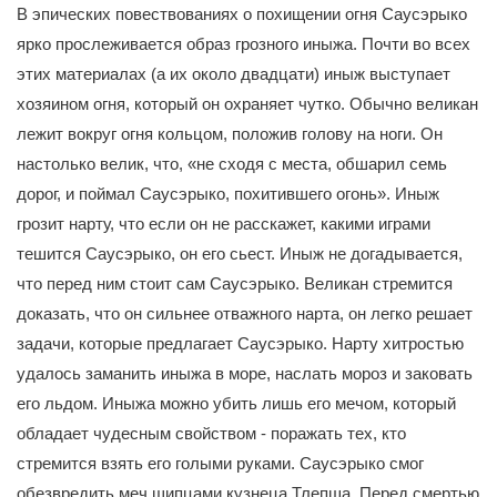
В эпических повествованиях о похищении огня Саусэрыко
ярко прослеживается образ грозного иныжа. Почти во всех
этих материалах (а их около двадцати) иныж выступает
хозяином огня, который он охраняет чутко. Обычно великан
лежит вокруг огня кольцом, положив голову на ноги. Он
настолько велик, что, «не сходя с места, обшарил семь
дорог, и поймал Саусэрыко, похитившего огонь». Иныж
грозит нарту, что если он не расскажет, какими играми
тешится Саусэрыко, он его сьест. Иныж не догадывается,
что перед ним стоит сам Саусэрыко. Великан стремится
доказать, что он сильнее отважного нарта, он легко решает
задачи, которые предлагает Саусэрыко. Нарту хитростью
удалось заманить иныжа в море, наслать мороз и заковать
его льдом. Иныжа можно убить лишь его мечом, который
обладает чудесным свойством - поражать тех, кто
стремится взять его голыми руками. Саусэрыко смог
обезвредить меч щипцами кузнеца Тлепша. Перед смертью