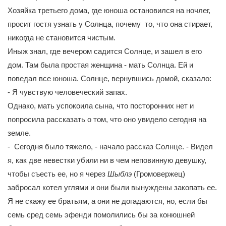
Хозяйка третьего дома, где юноша остановился на ночлег,
просит гостя узнать у Солнца, почему то, что она стирает,
никогда не становится чистым.
Иныж знал, где вечером садится Солнце, и зашел в его
дом. Там была простая женщина - мать Солнца. Ей и
поведал все юноша. Солнце, вернувшись домой, сказало:
- Я чувствую человеческий запах.
Однако, мать успокоила сына, что посторонних нет и
попросила рассказать о том, что оно увидело сегодня на
земле.
- Сегодня было тяжело, - начало рассказ Солнце. - Видел
я, как две невестки убили ни в чем неповинную девушку,
чтобы съесть ее, но я через
Шыблэ
(Громовержец)
забросал котел углями и они были вынуждены закопать ее.
Я не скажу ее братьям, а они не догадаются, но, если бы
семь сред семь эфенди помолились бы за конюшней