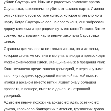
убили Саусэрыко». Иныжи с радостью помогают врагам
Саусэрыко, затеявшим погубить отважного нарта. Именно
они скатили с горы острое колесо, которое отрезало ноги
нарту. Когда Саусэрыко сел на своего коня, они забросали
дорогу камнями и преградили путь его коню Тхожию. Затем
совместно с врагами нарта иныжи закопали Саусэрыко
живым.
Страшны для человека не только иныжи, но и их жены,
которые столь же сильны и могучи, а иногда и превосходят
мужей физической силой. Женщина-иныж в предании «Как
Канж женился» представлена громадной, с перекинутыми
за спину грудями, орудующей железной палкой вместо
иголки и арканом вместо нитки. Живет она у большой
пропасти, в пещере, вместе с дочерью - страшной
уродиной.
Адыгские иныжи похожи на абхазских адау, осетинских
уаигов, карачаево-балкарских эмегенов, грузинских дэвов.