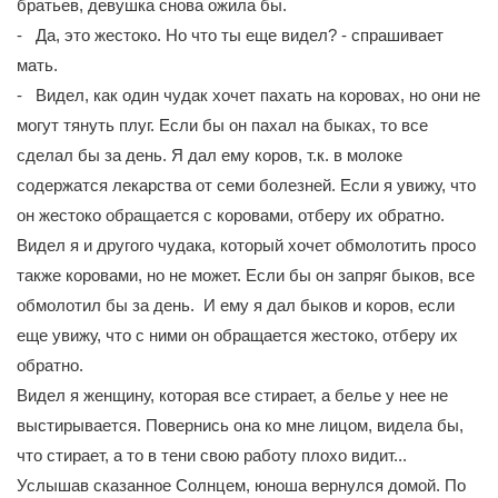
братьев, девушка снова ожила бы.
- Да, это жестоко. Но что ты еще видел? - спрашивает
мать.
- Видел, как один чудак хочет пахать на коровах, но они не
могут тянуть плуг. Если бы он пахал на быках, то все
сделал бы за день. Я дал ему коров, т.к. в молоке
содержатся лекарства от семи болезней. Если я увижу, что
он жестоко обращается с коровами, отберу их обратно.
Видел я и другого чудака, который хочет обмолотить просо
также коровами, но не может. Если бы он запряг быков, все
обмолотил бы за день. И ему я дал быков и коров, если
еще увижу, что с ними он обращается жестоко, отберу их
обратно.
Видел я женщину, которая все стирает, а белье у нее не
выстирывается. Повернись она ко мне лицом, видела бы,
что стирает, а то в тени свою работу плохо видит...
Услышав сказанное Солнцем, юноша вернулся домой. По