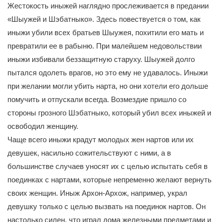
Жестокость иныжей наглядно прослеживается в предании
«Шыужей и Шэбатныко». Здесь повествуется о том, как
иныжи убили всех братьев Шыужея, похитили его мать и
превратили ее в рабыню. При малейшем недовольствии
иныжи избивали беззащитную старуху. Шыужей долго
пытался одолеть врагов, но это ему не удавалось. Иныжи
при желании могли убить нарта, но они хотели его дольше
помучить и отпускали всегда. Возмездие пришло со
стороны грозного Шэбатныко, который убил всех иныжей и
освободил женщину.
Чаще всего иныжи крадут молодых жен нартов или их
девушек, насильно сожительствуют с ними, а в
большинстве случаев уносят их с целью испытать себя в
поединках с нартами, которые непременно желают вернуть
своих женщин. Иныж Архон-Архож, например, украл
девушку только с целью вызвать на поединок нартов. Он
настолько силен, что играл дома железными предметами и