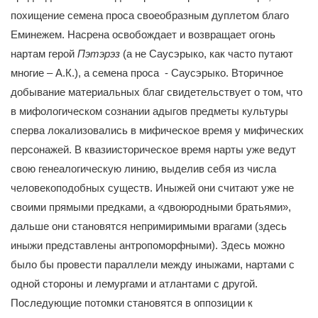
похищение семена проса своеобразным дуплетом благо
Еминежем. Насрена освобождает и возвращает огонь
нартам герой
Пэтэрэз
(а не Саусэрыко, как часто путают
многие – А.К.), а семена проса - Саусэрыко. Вторичное
добывание материальных благ свидетельствует о том, что
в мифологическом сознании адыгов предметы культуры
сперва локализовались в мифическое время у мифических
персонажей. В квазиисторическое время нарты уже ведут
свою генеалогическую линию, выделив себя из числа
человекоподобных существ. Иныжей они считают уже не
своими прямыми предками, а «двоюродными братьями»,
дальше они становятся непримиримыми врагами (здесь
иныжи представлены антропоморфными). Здесь можно
было бы провести параллели между иныжами, нартами с
одной стороны и лемургами и атлантами с другой.
Последующие потомки становятся в оппозиции к