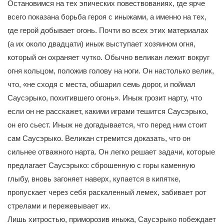
Остановимся на тех эпических повествованиях, где ярче
всего показана борьба героя с иныжами, а именно на тех,
где герой добывает огонь. Почти во всех этих материалах
(а их около двадцати) иныж выступает хозяином огня,
который он охраняет чутко. Обычно великан лежит вокруг
огня кольцом, положив голову на ноги. Он настолько велик,
что, «не сходя с места, обшарил семь дорог, и поймал
Саусэрыко, похитившего огонь». Иныж грозит нарту, что
если он не расскажет, какими играми тешится Саусэрыко,
он его сьест. Иныж не догадывается, что перед ним стоит
сам Саусэрыко. Великан стремится доказать, что он
сильнее отважного нарта. Он легко решает задачи, которые
предлагает Саусэрыко: сброшенную с горы каменную
глыбу, вновь загоняет наверх, купается в кипятке,
пропускает через себя раскаленный лемех, забивает рот
стрелами и пережевывает их.
Лишь хитростью, приморозив иныжа, Саусэрыко побеждает