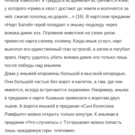
«Князь Камболет и тридцать всадников» встречается конь,
у которого «грива и хвост достают до земли и волочатся за
ней, сжигая гололед на дороге…» (16). В нартском предании
«Нарт Батей» герой попадает к иныжу-людоеду через
вожака диких коз. Огромное животное на своих рогах
принесло нарта своему хозяину. Когда иныж уснул, нарт
выколол его единственный глаз острогой, а затем и погубил
врага. Нарту удалось убить вожака диких коз только лишь
после победы над иныжем.
Дома у иныжей огорожены большой и высокой изгородью.
Они большей частью без ворот и калиток, а там, где они
имеются, всегда встречаются охранники. Например, иныжи
в предании о нарте Хымыше привязали к воротам двух
львов. А ворота иныжей в предании «Сын Колесежа
Рамфыт
» можно открыть только изнутри. К иныжам в
предании «Что случилось с Тэтэршаом» можно попасть
лишь «раздвинув горы плечами».