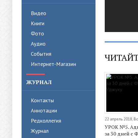
Видео
Книги
Фото
Аудио
События
ЧИТАЙТ
Интернет-Магазин
ЖУРНАЛ
Контакты
Аннотации
22 апрель 2018, В
Редколлегия
УРОК №5. Ад
Журнал
за 30 дней с 