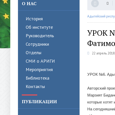
О НАС
Адыгейский респу
История
Об институте
УРОК №6
Руководитель
Фатимо
Сотрудники
Отделы
22 апрель 2018
СМИ о АРИГИ
Мероприятия
УРОК №6. Адыгс
Библиотека
Контакты
Авторский прое
Марзият Бидано
ПУБЛИКАЦИИ
которые хотят 
На сегодняшний