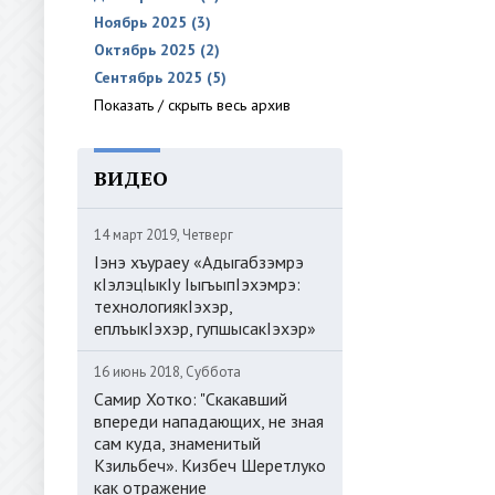
Ноябрь 2025 (3)
Октябрь 2025 (2)
Сентябрь 2025 (5)
Показать / скрыть весь архив
ВИДЕО
14 март 2019, Четверг
Iэнэ хъураеу «Адыгабзэмрэ
кIэлэцIыкIу IыгъыпIэхэмрэ:
технологиякIэхэр,
еплъыкIэхэр, гупшысакIэхэр»
16 июнь 2018, Суббота
Самир Хотко: "Скакавший
впереди нападающих, не зная
сам куда, знаменитый
Кзильбеч». Кизбеч Шеретлуко
как отражение