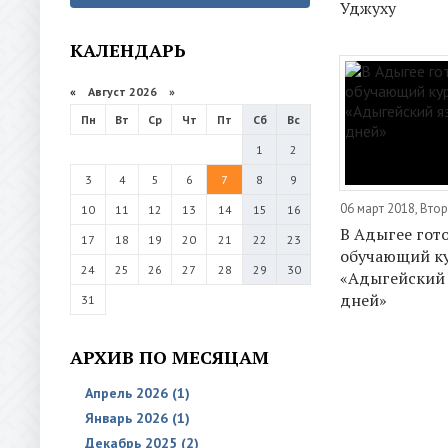
Уджуху
КАЛЕНДАРЬ
«
Август 2026 »
Пн
Вт
Ср
Чт
Пт
Сб
Вс
1
2
3
4
5
6
7
8
9
06 март 2018, Вто
10
11
12
13
14
15
16
В Адыгее гот
17
18
19
20
21
22
23
обучающий к
24
25
26
27
28
29
30
«Адыгейский 
дней»
31
АРХИВ ПО МЕСЯЦАМ
Апрель 2026 (1)
Январь 2026 (1)
Декабрь 2025 (2)