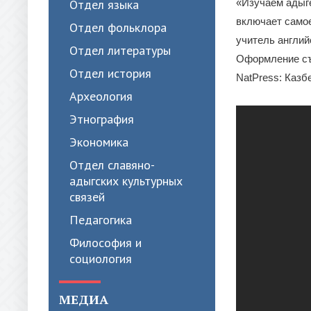
Отдел языка
«Изучаем адыге
включает само
Отдел фольклора
учитель англий
Отдел литературы
Оформление съ
Отдел история
NatPress: Каз
Археология
Этнография
Экономика
Отдел славяно-
адыгских культурных
связей
Педагогика
Философия и
социология
МЕДИА