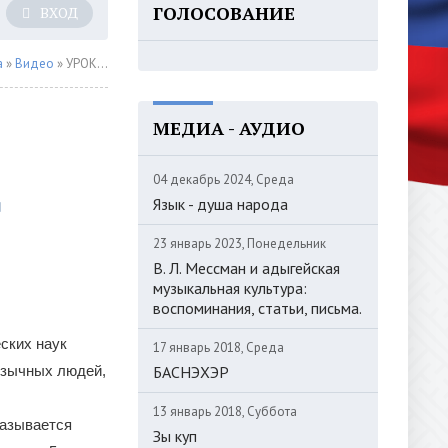
ГОЛОСОВАНИЕ
ВХОД
а
»
Видео
» УРОК №6. Адыгский язык за 30 дней с Фатимой Уджуху.
МЕДИА - АУДИО
04 декабрь 2024, Среда
Язык - душа народа
23 январь 2023, Понедельник
В. Л. Мессман и адыгейская
музыкальная культура:
воспоминания, статьи, письма.
ских наук
17 январь 2018, Среда
язычных людей,
БАСНЭХЭР
13 январь 2018, Суббота
называется
Зы куп