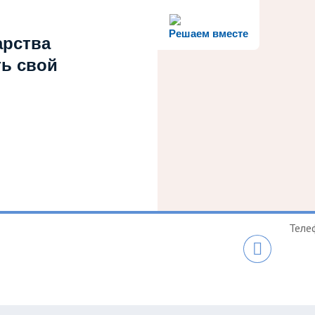
Решаем вместе
арства
ть свой
Теле