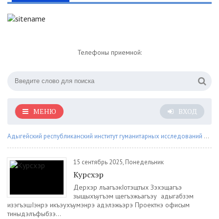
Телефоны приемной:
МЕНЮ
ВХОД
Адыгейский республиканский институт гуманитарных исследований им. Т.М. Керашева
15 сентябрь 2025, Понедельник
Курсхэр
Дерхэр лъагъэкIотэщтых Зэхэщагъэ
зыщыхъугъэм щегъэжьагъэу адыгабзэм
изэгъэшIэнрэ икъэухъумэнрэ адэлэжьэрэ Проектнэ офисым
тиныдэлъфыбзэ...