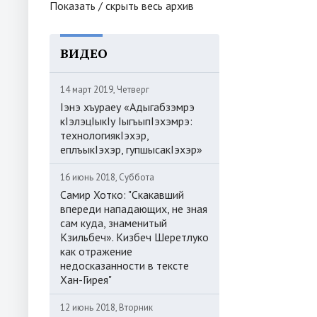
Показать / скрыть весь архив
ВИДЕО
14 март 2019, Четверг
Iэнэ хъураеу «Адыгабзэмрэ
кIэлэцIыкIу IыгъыпIэхэмрэ:
технологиякIэхэр,
еплъыкIэхэр, гупшысакIэхэр»
16 июнь 2018, Суббота
Самир Хотко: "Скакавший
впереди нападающих, не зная
сам куда, знаменитый
Кзильбеч». Кизбеч Шеретлуко
как отражение
недосказанности в тексте
Хан-Гирея"
12 июнь 2018, Вторник