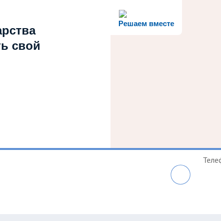
Решаем вместе
арства
ть свой
Теле