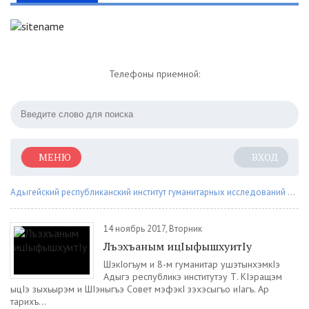
Телефоны приемной:
МЕНЮ
ВХОД
Адыгейский республиканский институт гуманитарных исследований им. Т.М. Керашева
14 ноябрь 2017, Вторник
Лъэхъаным ицIыфышхуитIу
ШэкIогъум и 8-м гуманитар ушэтынхэмкIэ
Адыгэ республикэ институтэу Т. КIэращэм
ыцIэ зыхьырэм и ШIэныгъэ Совет мэфэкI зэхэсыгъо иIагъ. Ар
тарихъ...