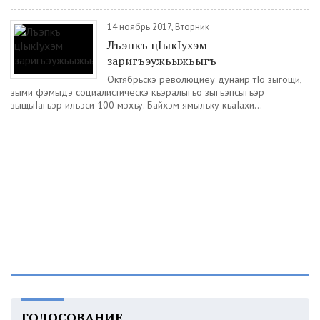
14 ноябрь 2017, Вторник
Лъэпкъ цIыкIухэм
заригъэужьыжьыгъ
Октябрьскэ революциеу дунаир тIо зыгощи,
зыми фэмыдэ социалистическэ къэралыгъо зыгъэпсыгъэр
зыщыIагъэр илъэси 100 мэхъу. Байхэм ямылъку къаIахи...
ГОЛОСОВАНИЕ