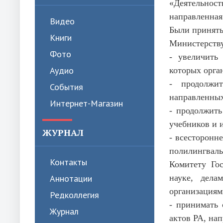
«Деятельнос
направленная
Видео
Были принят
Книги
Министерству
Фото
- увеличить
Аудио
которых орга
- продолжит
События
направленных
Интернет-Магазин
- продолжить
учебников и 
ЖУРНАЛ
- всесторонн
полилингваль
Контакты
Комитету Го
Аннотации
науке, дел
организациям
Редколлегия
- принимать
Журнал
актов РА, на