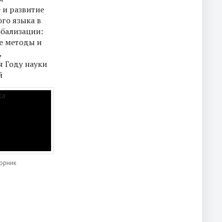
 и развитие
го языка в
обализации:
е методы и
,
 Году науки
й
торник