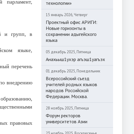
й парламент,
технологии»
15 январь 2026, Четверг
Проектный офис АРИГИ:
Новые горизонты в
й и групп, в
сохранении адыгейского
языка
йском языке,
05 декабрь 2025, Пятница
Анахьыш1ухэр агъэш1уагъэх
ьный перечень
01 декабрь 2025, Понедельник
Всероссийский съезд
 по внедрению
учителей родных языков
народов Российской
Федерации. Москва.
образованию,
щественными
28 ноябрь 2025, Пятница
Форум ректоров
университетов Азии
ных правовых
23 ноябрь 2025, Воскресенье