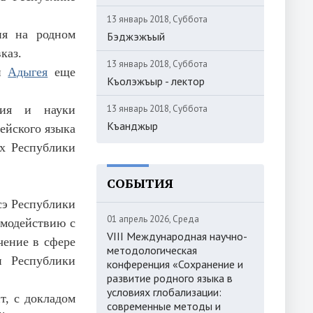
13 январь 2018, Суббота
ия на родном
Бэджэжъый
каз.
13 январь 2018, Суббота
ки
Адыгея
еще
Къолэжъыр - лектор
ния и науки
13 январь 2018, Суббота
Къанджыр
ейского языка
ях Республики
СОБЫТИЯ
сэ Республики
01 апрель 2026, Среда
имодействию с
VIII Международная научно-
чение в сфере
методологическая
и Республики
конференция «Сохранение и
развитие родного языка в
условиях глобализации:
т, с докладом
современные методы и