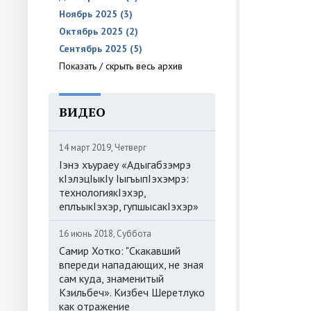
Ноябрь 2025 (3)
Октябрь 2025 (2)
Сентябрь 2025 (5)
Показать / скрыть весь архив
ВИДЕО
14 март 2019, Четверг
Iэнэ хъураеу «Адыгабзэмрэ
кIэлэцIыкIу IыгъыпIэхэмрэ:
технологиякIэхэр,
еплъыкIэхэр, гупшысакIэхэр»
16 июнь 2018, Суббота
Самир Хотко: "Скакавший
впереди нападающих, не зная
сам куда, знаменитый
Кзильбеч». Кизбеч Шеретлуко
как отражение