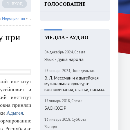
ГОЛОСОВАНИЕ
ВХОД
»
Мероприятия
» Заседание Совета по адыгейскому языку при Главе Республики
у при
МЕДИА - АУДИО
04 декабрь 2024, Среда
Язык - душа народа
23 январь 2023, Понедельник
В. Л. Мессман и адыгейская
кий институт
музыкальная культура:
усейнович и
воспоминания, статьи, письма.
кий институт
17 январь 2018, Среда
товна приняли
БАСНЭХЭР
ики
Адыгея
.
13 январь 2018, Суббота
ормированию
Зы куп
 в Республике