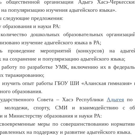
ть общественной организации Адыгэ Хасэ-Черкесски
 на популяризацию изучения адыгейского языка».
ы следующие предложения:
 образования и науки РА:
 количество дошкольных образовательных организаци
низовано изучение адыгейского языка в РА;
ь проведение мероприятий (конкурсов) на адыге
 на сохранение и популяризацию адыгейского языка;
 работу по разработке УМК, включению их в федерал
их тиражированию;
е изучить опыт работы ГБОУ ШИ «Аланская гимназия»
ного образования.
сударственного Совета – Хасэ Республики
Адыгея
по 
ам молодежи, спорту, СМИ и взаимодействию с об
и и Министерству образования и науки РА:
 своевременные меры по совершенствованию норматив
правленных на поддержку и развитие адыгейского языка.