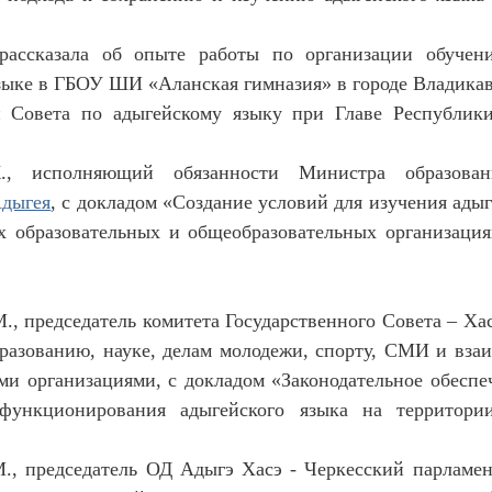
рассказала об опыте работы по организации обучен
зыке в ГБОУ ШИ «Аланская гимназия» в городе Владикав
и Совета по адыгейскому языку при Главе Республи
К., исполняющий обязанности Министра образова
дыгея
, с докладом «Создание условий для изучения адыг
 образовательных и общеобразовательных организаци
., председатель комитета Государственного Совета – Ха
разованию, науке, делам молодежи, спорту, СМИ и вза
и организациями, с докладом «Законодательное обеспе
функционирования адыгейского языка на территори
., председатель ОД Адыгэ Хасэ - Черкесский парламен