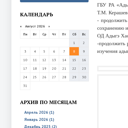
ГБУ РА «Ады
Т.М. Керашев
КАЛЕНДАРЬ
- продолжить
«
Август 2026 »
сохранению и
Пн
Вт
Ср
Чт
Пт
Сб
Вс
ОД Адыгэ Хас
1
2
-продолжить 
изучения ады
3
4
5
6
7
8
9
10
11
12
13
14
15
16
17
18
19
20
21
22
23
24
25
26
27
28
29
30
31
АРХИВ ПО МЕСЯЦАМ
Апрель 2026 (1)
Январь 2026 (1)
Декабрь 2025 (2)