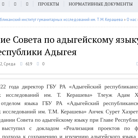
ПРОЕКТЫ
НОРМАТИВНЫЕ ДОКУМЕНТЫ
бликанский институт гуманитарных исследований им. Т.М. Керашева
»
О нас
ие Совета по адыгейскому язык
Республики Адыгея
2, Среда
619
0
022 года директор ГБУ РА «Адыгейский республиканс
ых исследований им. Т. Керашева» Тлеуж Адам Х
отделом языка ГБУ РА «Адыгейский республиканс
 исследований им. Т.М. Керашева» Анчек Сурет Хазре
седании Совета по адыгейскому языку при Главе Республ
 выступил с докладом «Реализация проектов по ф
 подхода к сохранению и изучению адыгейского языка