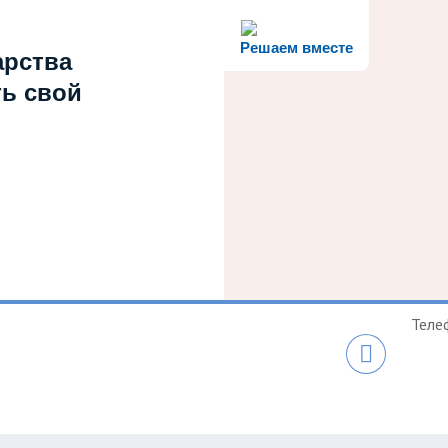
Решаем вместе
арства
ть свой
Теле