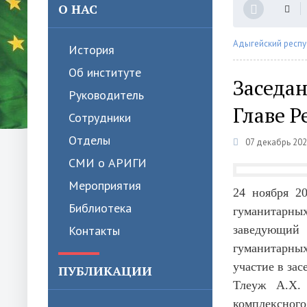
О НАС
Адыгейский респу
История
Об институте
Заседан
Руководитель
Главе 
Сотрудники
Отделы
07 декабрь 202
СМИ о АРИГИ
Мероприятия
24 ноября 2
Библиотека
гуманитарн
Контакты
заведующий 
гуманитарных
участие в за
ПУБЛИКАЦИИ
Тлеуж А.Х.
комплексного