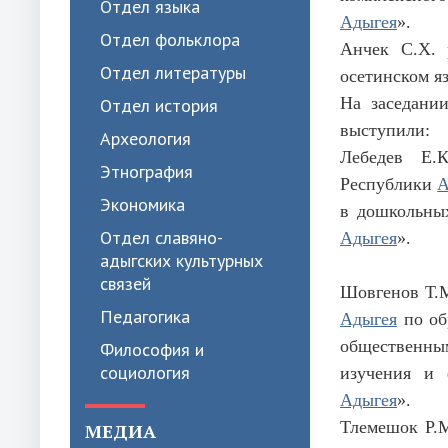
Отдел языка
Адыгея
».
Отдел фольклора
Анчек С.Х. 
Отдел литературы
осетинском я
На заседани
Отдел история
выступили:
Археология
Лебедев Е.
Этнография
Республики
А
Экономика
в дошкольных
Отдел славяно-
Адыгея
».
адыгских культурных
связей
Шовгенов Т.М
Педагогика
Адыгея
по об
общественным
Философия и
социология
изучения и 
Адыгея
».
Тлемешок Р.М
МЕДИА