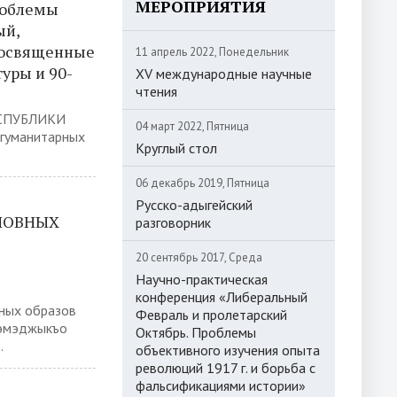
МЕРОПРИЯТИЯ
роблемы
ый,
посвященные
11 апрель 2022, Понедельник
уры и 90-
XV международные научные
чтения
СПУБЛИКИ
04 март 2022, Пятница
 гуманитарных
Круглый стол
06 декабрь 2019, Пятница
Русско-адыгейский
НОВНЫХ
разговорник
20 сентябрь 2017, Среда
Научно-практическая
конференция «Либеральный
ных образов
Февраль и пролетарский
зэмэджыкъо
Октябрь. Проблемы
.
объективного изучения опыта
революций 1917 г. и борьба с
фальсификациями истории»