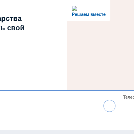
Решаем вместе
арства
ть свой
Теле