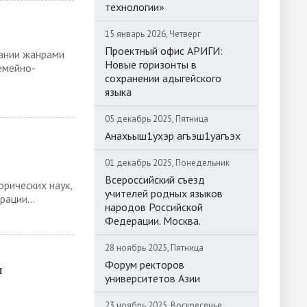
технологии»
15 январь 2026, Четверг
Проектный офис АРИГИ:
дании жанрами
Новые горизонты в
емейно-
сохранении адыгейского
языка
05 декабрь 2025, Пятница
Анахьыш1ухэр агъэш1уагъэх
01 декабрь 2025, Понедельник
Всероссийский съезд
рических наук,
учителей родных языков
ации...
народов Российской
Федерации. Москва.
28 ноябрь 2025, Пятница
Форум ректоров
и
университетов Азии
23 ноябрь 2025, Воскресенье