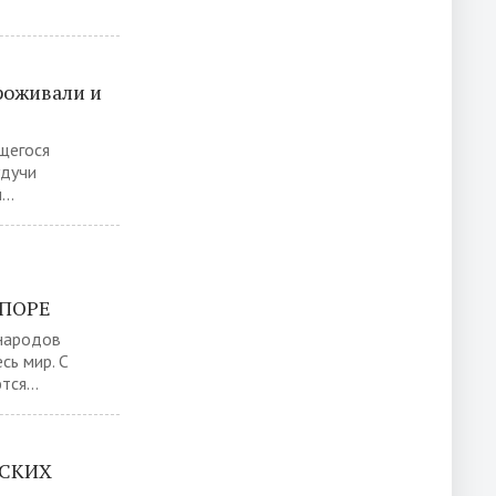
проживали и
щегося
удучи
..
СПОРЕ
народов
сь мир. С
ся...
СКИХ