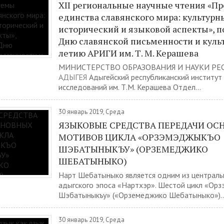
XII региональные научные чтения «П
единства славянского мира: культурн
исторический и языковой аспекты», 
Дню славянской письменности и культ
летию АРИГИ им. Т. М. Керашева
МИНИСТЕРСТВО ОБРАЗОВАНИЯ И НАУКИ РЕ
АДЫГЕЯ
Адыгейский республиканский институт
исследований им. Т.М. Керашева Отдел...
30 январь 2019, Среда
ЯЗЫКОВЫЕ СРЕДСТВА ПЕРЕДАЧИ ОС
МОТИВОВ ЦИКЛА «ОРЗЭМЭДЖЫКЪО
ШЭБАТЫНЫКЪУ» (ОРЗЕМЕДЖИКО
ШЕБАТЫНЫКО)
Нарт Шебатыныко является одним из централь
адыгского эпоса «Нартхэр». Шестой цикл «Ор
Шэбатыныкъу» («Орземеджико Шебатыныко»)..
30 январь 2019, Среда