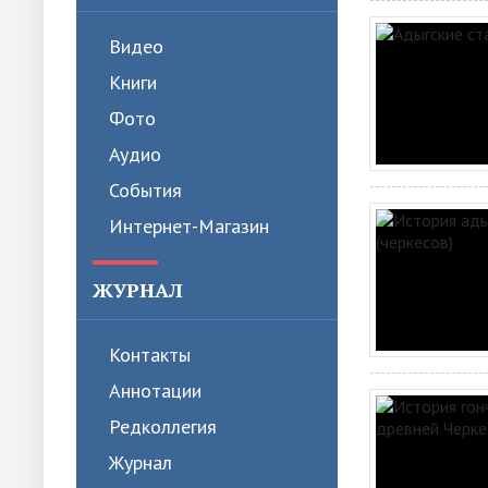
Видео
Книги
Фото
Аудио
События
Интернет-Магазин
ЖУРНАЛ
Контакты
Аннотации
Редколлегия
Журнал