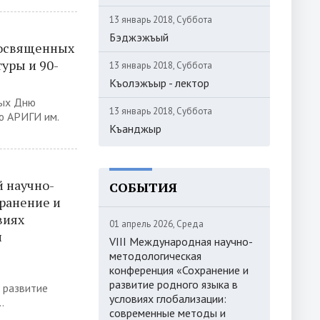
13 январь 2018, Суббота
Бэджэжъый
посвященных
уры и 90-
13 январь 2018, Суббота
Къолэжъыр - лектор
ных Дню
13 январь 2018, Суббота
ю АРИГИ им.
Къанджыр
 научно-
СОБЫТИЯ
ранение и
виях
01 апрель 2026, Среда
и
VIII Международная научно-
методологическая
конференция «Сохранение и
развитие родного языка в
 развитие
условиях глобализации:
.
современные методы и