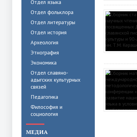
Отдел языка
Отдел фольклора
Отдел литературы
Отдел история
Археология
Этнография
Экономика
Отдел славяно-
адыгских культурных
связей
Педагогика
Философия и
социология
МЕДИА