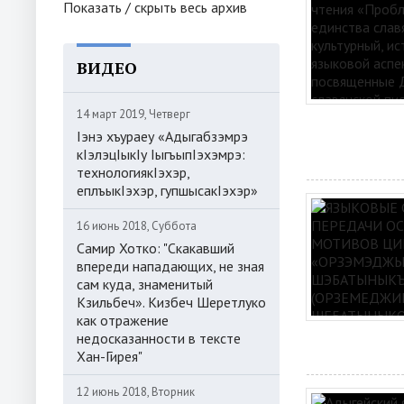
Показать / скрыть весь архив
ВИДЕО
14 март 2019, Четверг
Iэнэ хъураеу «Адыгабзэмрэ
кIэлэцIыкIу IыгъыпIэхэмрэ:
технологиякIэхэр,
еплъыкIэхэр, гупшысакIэхэр»
16 июнь 2018, Суббота
Самир Хотко: "Скакавший
впереди нападающих, не зная
сам куда, знаменитый
Кзильбеч». Кизбеч Шеретлуко
как отражение
недосказанности в тексте
Хан-Гирея"
12 июнь 2018, Вторник