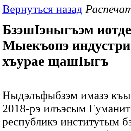
Вернуться назад
Распеча
БзэшIэныгъэм иотд
Мыекъопэ индустри
хъурае щашIыгъ
Ныдэлъфыбзэм имазэ къых
2018-рэ илъэсым Гуманит
республикэ институтым б