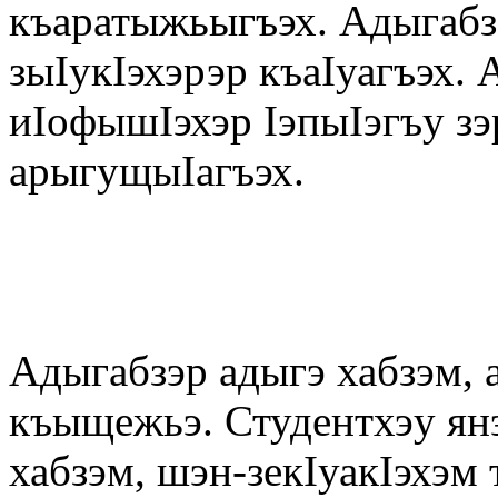
къаратыжьыгъэх. Адыгабз
зыIукIэхэрэр къаIуагъэх.
иIофышIэхэр IэпыIэгъу з
арыгущыIагъэх.
Адыгабзэр адыгэ хабзэм, 
къыщежьэ. Студентхэу ян
хабзэм, шэн-зекIуакIэхэм