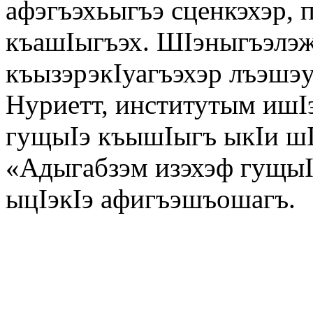
афэгъэхьыгъэ сценкэхэр, 
къашIыгъэх. ШIэныгъэлэ
къызэрэкIуагъэхэр лъэшэу
Нуриетт, институтым ишI
гущыIэ къышIыгъ ыкIи ш
«Адыгабзэм изэхэф гущыI
ыцIэкIэ афигъэшъошагъ.