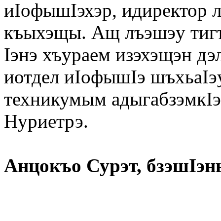
иIофышIэхэр, идиректор 
къыхэщы. Ащ лъэшэу тиг
Iэнэ хъураем изэхэщэн дэ
иотдел иIофышIэ шъхьаI
техникумым адыгабзэмкIэ
Нуриетрэ.
Анцокъо Сурэт, бзэш
I
эн