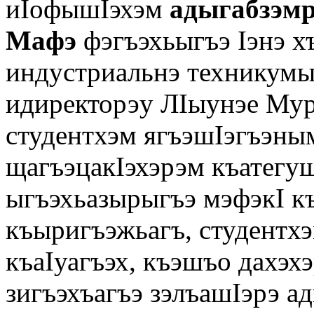
иIофышIэхэм
адыгабзэмр
Мафэ
фэгъэхьыгъэ Iэнэ 
индустриальнэ техникум
идиректорэу ЛIыунэе Мур
студентхэм ягъэшIэгъэны
щагъэцакIэхэрэм къатег
ыгъэхьазырыгъэ мэфэкI к
къыригъэжьагъ, студентхэ
къаIуагъэх, къэшъо дахэхэ
зигъэхъагъэ зэлъашIэрэ а